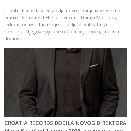
Ml
Croatia Records predstavlja novo izdanje iz prestižne
de
edicije 25 Greatest Hits posvećeno Đaniju Maršanu,
st
jednom od izvođača koji su obilježili dalmatinsku
za
šansonu. Njegove pjesme o Dalmaciji, moru, ljubavi i
domovini...
A
CROATIA RECORDS DOBILA NOVOG DIREKTORA
d
Mario Kovač od 1. srpnja 2026. godine preuzeo