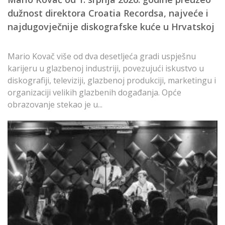
dužnost direktora Croatia Recordsa, najveće i
Na
najdugovječnije diskografske kuće u Hrvatskoj
s
p
da
Mario Kovač više od dva desetljeća gradi uspješnu
karijeru u glazbenoj industriji, povezujući iskustvo u
diskografiji, televiziji, glazbenoj produkciji, marketingu i
organizaciji velikih glazbenih događanja. Opće
obrazovanje stekao je u...
L
f