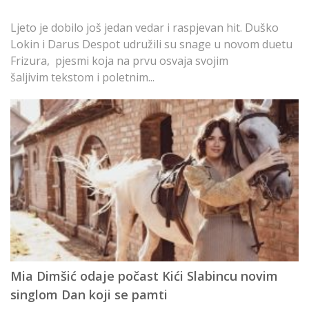
M
gl
Ljeto je dobilo još jedan vedar i raspjevan hit. Duško
s
Lokin i Darus Despot udružili su snage u novom duetu
t
Frizura, pjesmi koja na prvu osvaja svojim
šaljivim tekstom i poletnim...
T
Mia Dimšić odaje počast Kići Slabincu novim
p
singlom Dan koji se pamti