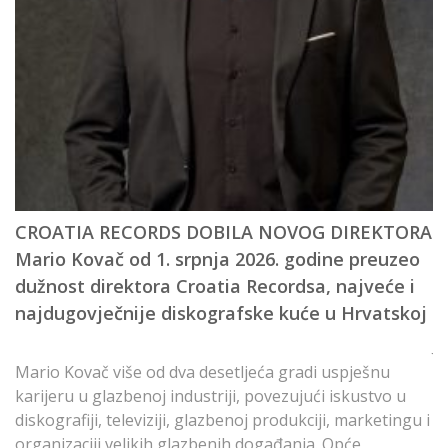
CROATIA RECORDS DOBILA NOVOG DIREKTORA
B
Mario Kovač od 1. srpnja 2026. godine preuzeo
K
dužnost direktora Croatia Recordsa, najveće i
H
najdugovječnije diskografske kuće u Hrvatskoj
J
Th
Mario Kovač više od dva desetljeća gradi uspješnu
P
karijeru u glazbenoj industriji, povezujući iskustvo u
B
diskografiji, televiziji, glazbenoj produkciji, marketingu i
organizaciji velikih glazbenih događanja. Opće