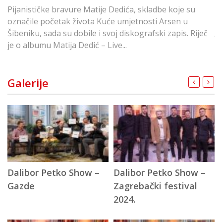
R
Pijanističke bravure Matije Dedića, skladbe koje su
s
označile početak života Kuće umjetnosti Arsen u
je
Šibeniku, sada su dobile i svoj diskografski zapis. Riječ
je o albumu Matija Dedić – Live...
Galerije
Dalibor Petko Show –
Dalibor Petko Show –
D
Gazde
Zagrebački festival
G
2024.