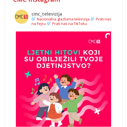
cmc_televizija
Nacionalna glazbena televizija
Prati nas
na Fejsu
Prati nas na TikToku