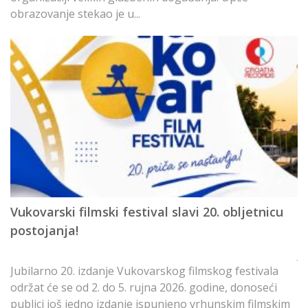
obrazovanje stekao je u...
D
V
Vukovarski filmski festival slavi 20. obljetnicu
p
postojanja!
Ju
Jubilarno 20. izdanje Vukovarskog filmskog festivala
t
održat će se od 2. do 5. rujna 2026. godine, donoseći
s
publici još jedno izdanje ispunjeno vrhunskim filmskim
fi