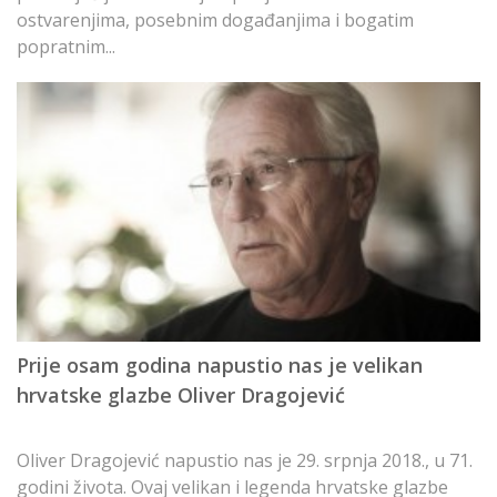
ostvarenjima, posebnim događanjima i bogatim
popratnim...
S
o
Prije osam godina napustio nas je velikan
“
hrvatske glazbe Oliver Dragojević
N
Oliver Dragojević napustio nas je 29. srpnja 2018., u 71.
o
godini života. Ovaj velikan i legenda hrvatske glazbe
d