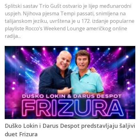
e
Splitski sastav Trio Gušt ostvario je lijep međunarodni
K
uspjeh. Njihova pjesma Tempi passati, snimljena na
p
talijanskom jeziku, uvrštena je u 172. izdanje popularne
si
playliste Rocco’s Weekend Lounge američkog online
radija...
M
Duško Lokin i Darus Despot predstavljaju šaljivi
M
duet Frizura