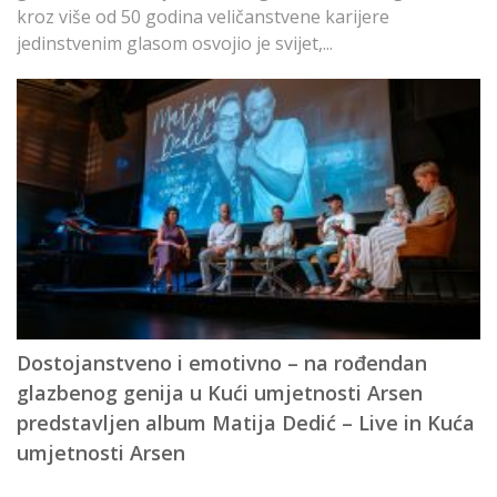
kroz više od 50 godina veličanstvene karijere
ve
jedinstvenim glasom osvojio je svijet,...
će
Dostojanstveno i emotivno – na rođendan
N
glazbenog genija u Kući umjetnosti Arsen
C
predstavljen album Matija Dedić – Live in Kuća
umjetnosti Arsen
R
e