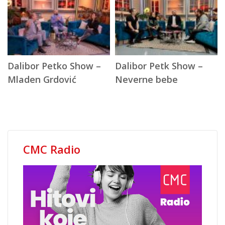
D
Dalibor Petko Show –
Dalibor Petk Show –
N
Mladen Grdović
Neverne bebe
CMC Radio