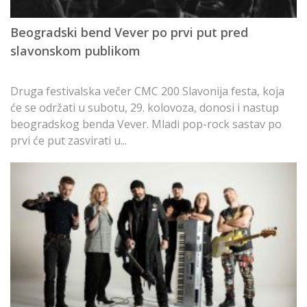
Za
Beogradski bend Vever po prvi put pred
g
slavonskom publikom
pr
k
Druga festivalska večer CMC 200 Slavonija festa, koja
će se održati u subotu, 29. kolovoza, donosi i nastup
beogradskog benda Vever. Mladi pop-rock sastav po
prvi će put zasvirati u...
Ž
p