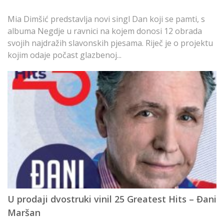
T
r
Mia Dimšić predstavlja novi singl Dan koji se pamti, s
r
albuma Negdje u ravnici na kojem donosi 12 obrada
v
svojih najdražih slavonskih pjesama. Riječ je o projektu
po
kojim odaje počast glazbenoj...
J
U prodaji dvostruki vinil 25 Greatest Hits – Đani
s
Maršan