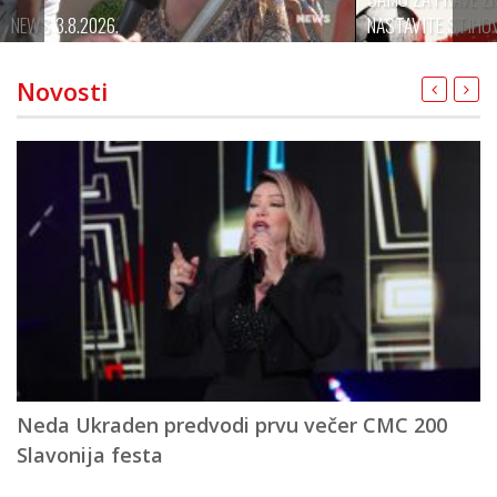
NASTAVITE STIHOVE
(EVERGREEN)
Novosti
Neda Ukraden predvodi prvu večer CMC 200
K
Slavonija festa
l