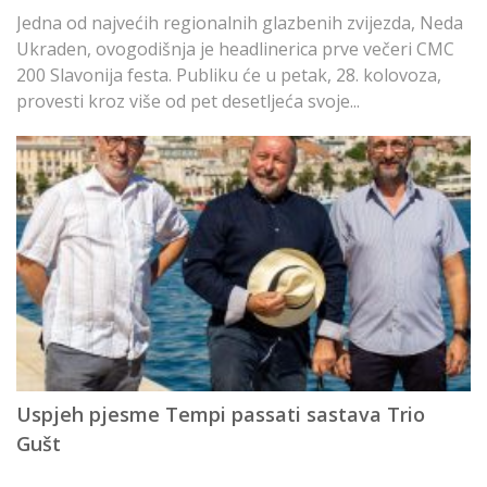
Jedna od najvećih regionalnih glazbenih zvijezda, Neda
Kl
Ukraden, ovogodišnja je headlinerica prve večeri CMC
lj
200 Slavonija festa. Publiku će u petak, 28. kolovoza,
k
provesti kroz više od pet desetljeća svoje...
po
Uspjeh pjesme Tempi passati sastava Trio
A
Gušt
M