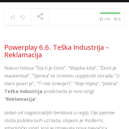
Powerplay 5.7. – Ivana
Kovač – Srećo i tugo
TRENUTNO SE PRIKAZUJE
+10
0
Powerplay 6.6. Teška Industrija –
Reklamacija
Nakon hitova “Šta ti je život”, “Majske kiše”, “Život je
maskenbal”, “Sjenka” te iznimno uspješnih obrada: “U
meni jesen je”, “Ti me iznevjeri”, “Nije htjela”, “Jedina”,
Teška industrija
predstavila je novi singl
“
Reklamacija
”.
Jedan od najpoznatijih bendova u regiji, čije pjesme
sluša publika svih uzrasta, objavio je moderni,
gitaristički singl, koji je otpjevala nova pjevačica,