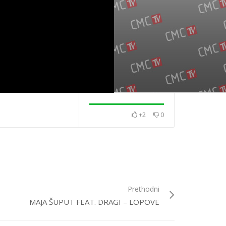
+2
0
– Korijen u
David Bowie – Blackstar
Matija Dedić – Ni 
Prethodni
MAJA ŠUPUT FEAT. DRAGI – LOPOVE