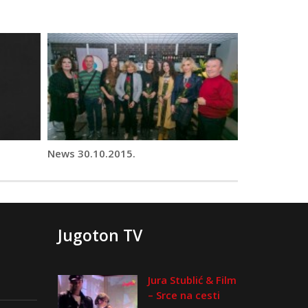
News 30.10.2015.
Jugoton TV
Jura Stublić & Film
– Srce na cesti