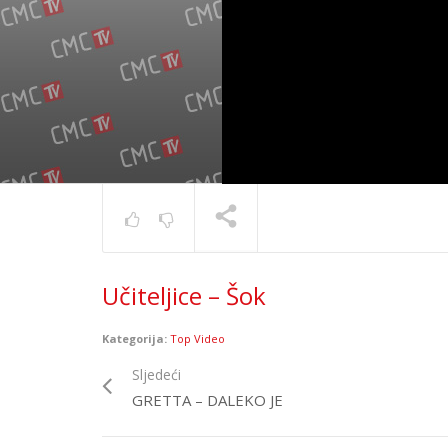
Učiteljice – Šok
Siddhart
TRENUTNO SE PRIKAZUJE
Kategorija:
Top Video
Sljedeći
GRETTA – DALEKO JE