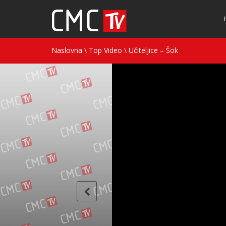
Naslovna
\
Top Video
\
Učiteljice – Šok