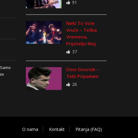
91
Neki To Vole
Vruće – Teška
Vremena,
Prijatelju Moj
37
n Samo
Dino Dvornik –
vim
Tebi Pripadam
26
O nama
Kontakt
Pitanja (FAQ)