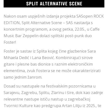
Nakon osam uspješnih izdanja projekta SASopen ROCK
EDITION, Split Alternative Scene – SAS nastavlja s
koncertnim programom, a ovog petka, 22.05., u Caffe
Music Bar Zeppelin dolazi splitski post-punk duo
Foster!
Foster je sastav iz Splita kojeg čine glazbenice Sara
Mihaela Dedić i Lana Beović. Kombinirajući sirove
gitare i plesne bas dionice s raznim elektroničkim
elementima, zvuk Fostera se ne može okarakterizirati
samo jednim žanrom.
Dosad su nastupale na festivalskim pozornicama u
Sarajevu, Zagrebu, Splitu, Zlarinu i šire, dok kao zadnje
relevantne nastupe ističu nastup u zagrebačkoj
Tvornici Kulture kao predgrupa Artan Liliju iz 2025., te