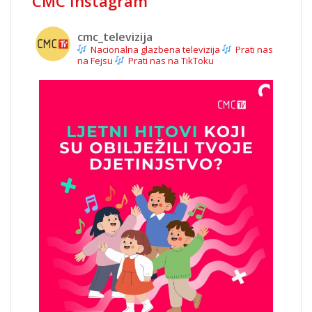
CMC Instagram
cmc_televizija
Nacionalna glazbena televizija
Prati nas
na Fejsu
Prati nas na TikToku