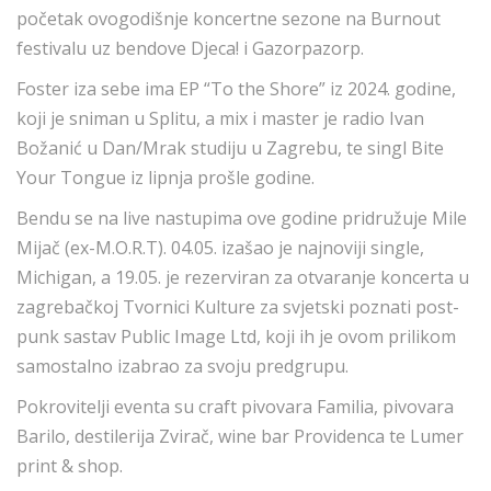
početak ovogodišnje koncertne sezone na Burnout
festivalu uz bendove Djeca! i Gazorpazorp.
Foster iza sebe ima EP “To the Shore” iz 2024. godine,
koji je sniman u Splitu, a mix i master je radio Ivan
Božanić u Dan/Mrak studiju u Zagrebu, te singl Bite
Your Tongue iz lipnja prošle godine.
Bendu se na live nastupima ove godine pridružuje Mile
Mijač (ex-M.O.R.T). 04.05. izašao je najnoviji single,
Michigan, a 19.05. je rezerviran za otvaranje koncerta u
zagrebačkoj Tvornici Kulture za svjetski poznati post-
punk sastav Public Image Ltd, koji ih je ovom prilikom
samostalno izabrao za svoju predgrupu.
Pokrovitelji eventa su craft pivovara Familia, pivovara
Barilo, destilerija Zvirač, wine bar Providenca te Lumer
print & shop.