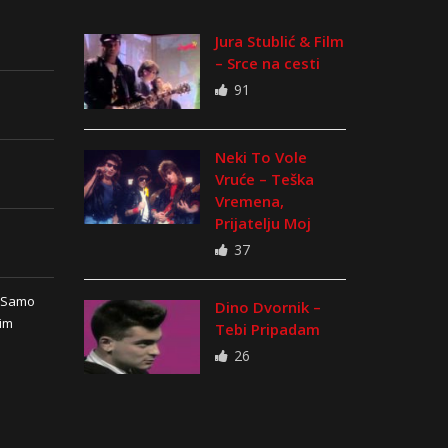
Jura Stublić & Film
– Srce na cesti
91
Neki To Vole
Vruće – Teška
Vremena,
Prijatelju Moj
37
n Samo
Dino Dvornik –
vim
Tebi Pripadam
26