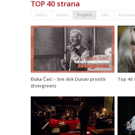
TOP 40 strana
Datum
Naslov
Pregledi
Likes
Komentar
Đuka Čaić – Sve dok Dunav protiče
Top 40 
(Evergreen)