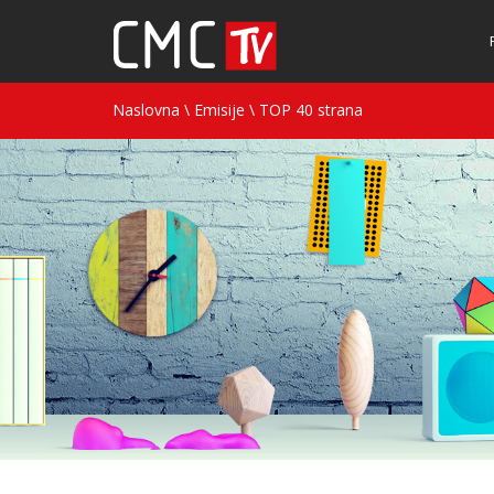
Naslovna
\
Emisije
\
TOP 40 strana