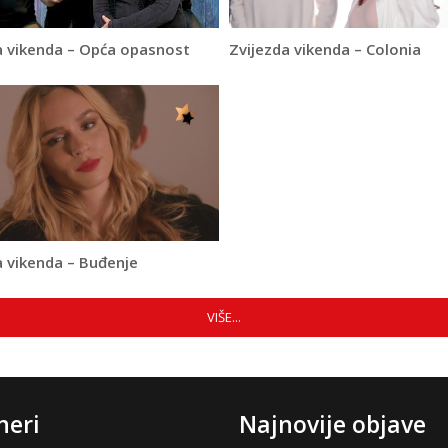
a vikenda – Opća opasnost
Zvijezda vikenda – Colonia
a vikenda – Buđenje
VIŠE...
neri
Najnovije objave