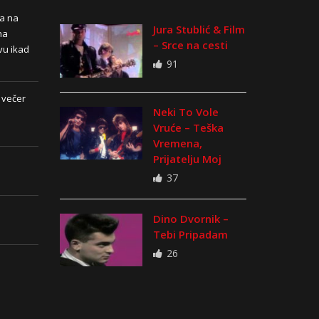
na na
Jura Stublić & Film
na
– Srce na cesti
vu ikad
91
 večer
Neki To Vole
Vruće – Teška
Vremena,
Prijatelju Moj
37
Dino Dvornik –
Tebi Pripadam
26