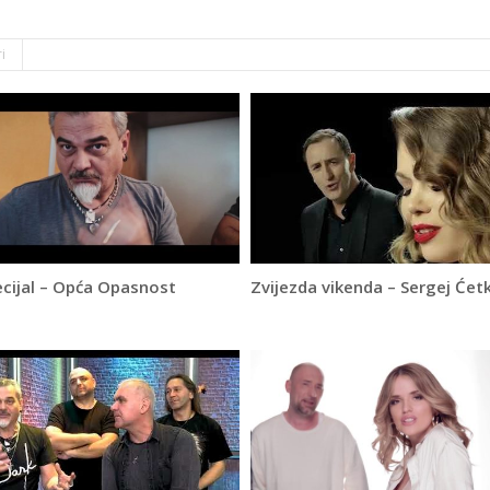
i
cijal – Opća Opasnost
Zvijezda vikenda – Sergej Ćet