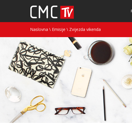
Naslovna
\
Emisije
\
Zvijezda vikenda