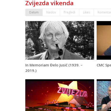
Zvijezda vikenda
Datum
Naslov
Pregledi
Likes
Komentar
In Memoriam Đelo Jusić (1939. –
CMC Spe
2019.)