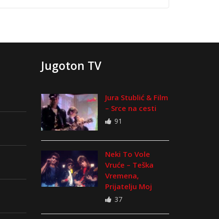
Jugoton TV
Jura Stublić & Film
– Srce na cesti
91
Neki To Vole
Vruće – Teška
Vremena,
Prijatelju Moj
37