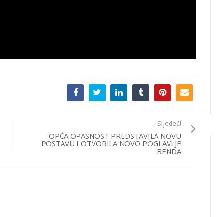
Sljedeći
OPĆA OPASNOST PREDSTAVILA NOVU
POSTAVU I OTVORILA NOVO POGLAVLJE
BENDA