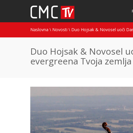
Naslovna
\
Novosti
\
Duo Hojsak & Novosel uoči Dana
Duo Hojsak & Novosel uo
evergreena Tvoja zemlja