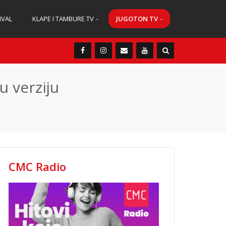
IVAL
KLAPE I TAMBURE TV
JUGOTON TV
 verziju
CMC Radio