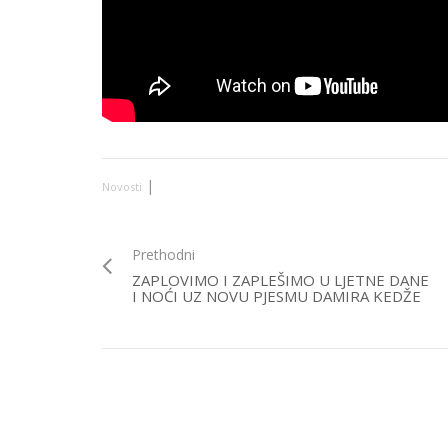
|
Novosti
Prethodni
ZAPLOVIMO I ZAPLEŠIMO U LJETNE DANE
I NOĆI UZ NOVU PJESMU DAMIRA KEDŽE