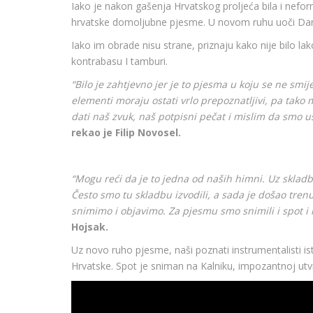
Iako je nakon gašenja Hrvatskog proljeća bila i nef
hrvatske domoljubne pjesme. U novom ruhu uoči Da
Iako im obrade nisu strane, priznaju kako nije bilo l
kontrabasu I tamburi.
“Bilo je zahtjevno jer je to pjesma u koju se ne smij
elementi moraju ostati vrlo prepoznatljivi, pa tako m
dati naš zvuk, naš potpisni pečat i mislim da smo us
rekao je Filip Novosel.
“Mogu reći da je to jedna od naših himni. Uz skladbe 
Često smo tu skladbu izvodili, a sada je došao tren
snimimo i objavimo. Za pjesmu smo snimili i spot i 
Hojsak.
Uz novo ruho pjesme, naši poznati instrumentalisti ist
Hrvatske. Spot je sniman na Kalniku, impozantnoj utv