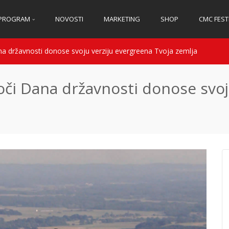
PROGRAM
NOVOSTI
MARKETING
SHOP
CMC FEST
 državnosti donose svoju verziju evergreena Tvoja zemlja
či Dana državnosti donose svoju