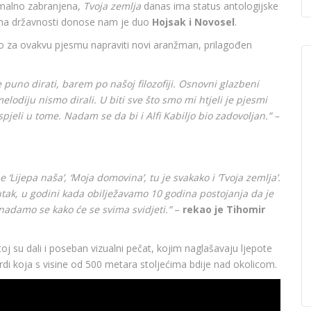
ormalno zabranjena,
Tvoja zemlja
danas ima status antologijske
na državnosti donose nam je duo
Hojsak i Novosel
.
ako za ovakvu pjesmu napraviti novi aranžman, prilagođen
e puno dirati, barem po našoj filozofiji. Osnovni glazbeni
elodiju nismo dirali. U biti sve što smo mi htjeli je pjesmi
pjeli u tome. Nadam se da bi i Alfi Kabiljo bio zadovoljan.” –
‘Lijepa naša’, ‘Moja domovina’, tu je svakako i ‘Tvoja zemlja’.
utak, u godini kada obilježavamo 10 godina postojanja da je
nadamo se kako će se svima svidjeti.”
–
rekao je Tihomir
oj su dali i poseban vizualni pečat, kojim naglašavaju ljepote
rdi koja s visine od 500 metara stoljećima bdije nad okolicom.