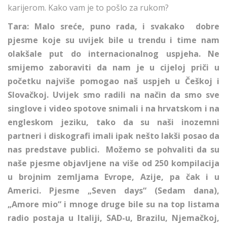
karijerom. Kako vam je to pošlo za rukom?
Tara: Malo sreće, puno rada, i svakako dobre
pjesme koje su uvijek bile u trendu i time nam
olakšale put do internacionalnog uspjeha. Ne
smijemo zaboraviti da nam je u cijeloj priči u
početku najviše pomogao naš uspjeh u Češkoj i
Slovačkoj. Uvijek smo radili na način da smo sve
singlove i video spotove snimali i na hrvatskom i na
engleskom jeziku, tako da su naši inozemni
partneri i diskografi imali ipak nešto lakši posao da
nas predstave publici. Možemo se pohvaliti da su
naše pjesme objavljene na više od 250 kompilacija
u brojnim zemljama Evrope, Azije, pa čak i u
Americi. Pjesme „Seven days“ (Sedam dana),
„Amore mio“ i mnoge druge bile su na top listama
radio postaja u Italiji, SAD-u, Brazilu, Njemačkoj,