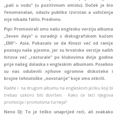
„pali u vodu“ (u pozitivnom smislu). Doček je bio
fenomenalan, odaziv publike izvrstan a ushićenja
nije nikada falilo. Predivno.
Pipi: Promovirali smo našu englesku verziju albuma
„Seven days“ u suradnji s diskografskom kućom
„EMI“– Asia. Pokazalo se da Kinezi već od ranije
poznaju naše pjesme, jer su hrvatske verzije naših
hitova već „rasturale“ po klubovima dvije godine
prije našeg dolaska s engleskim albumom. Posebno
su nas oduševili njihove ogromne diskoteke i
brojne tehnološke „novotarije“ koje smo otkrili.
Radite i na drugom albumu na engleskom jeziku koji bi
trebao uskoro biti dovršen. Kako će teći njegova
promocija i promotivna turneja?
Neno DJ: To je teško unaprijed reći, ali svakako