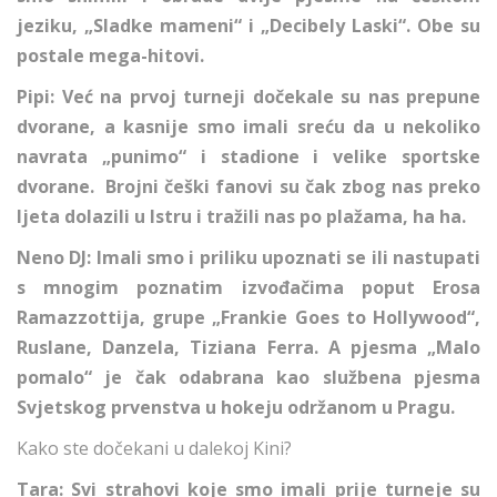
jeziku, „Sladke mameni“ i „Decibely Laski“. Obe su
postale mega-hitovi.
Pipi: Već na prvoj turneji dočekale su nas prepune
dvorane, a kasnije smo imali sreću da u nekoliko
navrata „punimo“ i stadione i velike sportske
dvorane. Brojni češki fanovi su čak zbog nas preko
ljeta dolazili u Istru i tražili nas po plažama, ha ha.
Neno DJ: Imali smo i priliku upoznati se ili nastupati
s mnogim poznatim izvođačima poput Erosa
Ramazzottija, grupe „Frankie Goes to Hollywood“,
Ruslane, Danzela, Tiziana Ferra. A pjesma „Malo
pomalo“ je čak odabrana kao službena pjesma
Svjetskog prvenstva u hokeju održanom u Pragu.
Kako ste dočekani u dalekoj Kini?
Tara: Svi strahovi koje smo imali prije turneje su