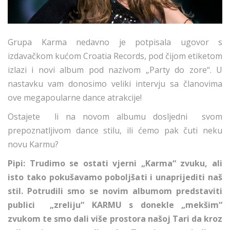
Grupa Karma nedavno je potpisala ugovor s
izdavačkom kućom Croatia Records, pod čijom etiketom
izlazi i novi album pod nazivom „Party do zore“. U
nastavku vam donosimo veliki intervju sa članovima
ove megapoularne dance atrakcije!
Ostajete li na novom albumu dosljedni svom
prepoznatljivom dance stilu, ili ćemo pak čuti neku
novu Karmu?
Pipi: Trudimo se ostati vjerni „Karma“ zvuku, ali
isto tako pokušavamo poboljšati i unaprijediti naš
stil. Potrudili smo se novim albumom predstaviti
publici „zreliju“ KARMU s donekle „mekšim“
zvukom te smo dali više prostora našoj Tari da kroz