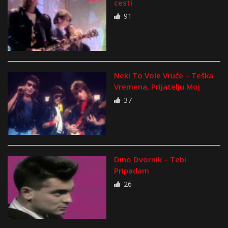
cesti
91
Neki To Vole Vruće – Teška
Vremena, Prijatelju Moj
37
Dino Dvornik – Tebi
Pripadam
26