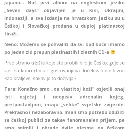
Japanu… Naš prvi album na engleskom jeziku
„Seven days“ objavljen je u Kini, Ukrajini,
Indoneziji, a sva izdanja na hrvatskom jeziku su u
Češkoj i Slovačkoj prodana u duploj platinastoj
tiraži.
Neno: Možemo se pohvaliti da svi kod kuće imamo
po jedan zid prepun platinastih i zlatnih CD-a
Prvo strano tržište koje ste probili bilo je Češko, gdje su
vas na koncertima i gostovanjima dočekivali doslovno
kao kraljeve. Kakav je to doživljaj?
Tara: Konačno smo „na vlastitoj koži“ osjetili onaj
isti osjećaj i neopisiv adrenalin kojeg,
pretpostavljam, imaju „velike“ svjetske zvijezde.
Prekrasno i nezaboravno. Imali smo potrebu odužiti
se češkoj publici za takav fenomenalan prijem, pa
smo snimili i obrade dvije pjesme na češkom