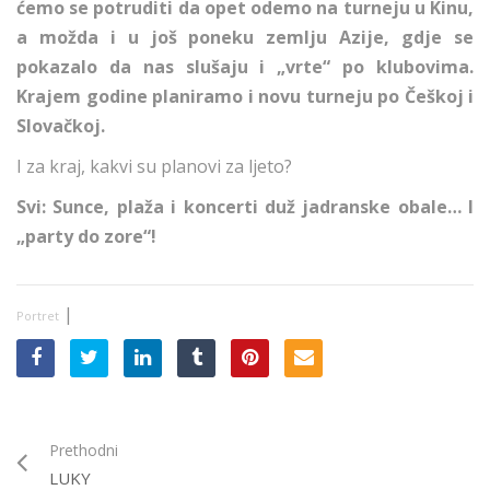
ćemo se potruditi da opet odemo na turneju u Kinu,
a možda i u još poneku zemlju Azije, gdje se
pokazalo da nas slušaju i „vrte“ po klubovima.
Krajem godine planiramo i novu turneju po Češkoj i
Slovačkoj.
I za kraj, kakvi su planovi za ljeto?
Svi: Sunce, plaža i koncerti duž jadranske obale… I
„party do zore“!
|
Portret
Prethodni
LUKY