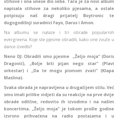
stihove i ona unese dio sebe. Tara je za novi album
napisala stihove za nekoliko pjesama, a ostale
potpisuju naš dragi prijatelj Boytronic te
dugogodišnji suradnici Fayo, Darus i Amon.
Na albumu se nalaze i tri obrade popularnih
evergreena. Koje ste pjesme obradili, kako one zvuče u
dance izvedbi?
Neno DJ: Obradili smo pjesme „Željo moja“ (Doris
Dragović), „Bolje biti pijan nego star“ (Plavi
orkestar) i „Da te mogu pismom zvati“ (Klapa
Maslina).
Svaka obrada je napravljena u drugačijem stilu. Već
smo imali prilike vidjeti da su reakcije na prve dvije
obrade odlične, redovito ih izvodimo i na našim
koncertima. „Željo moja“ je tokom prošle godine
izvrsno prihvaćena na radio postajama i u