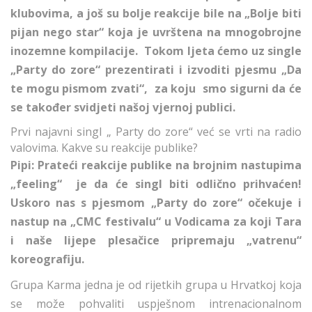
klubovima, a još su bolje reakcije bile na „Bolje biti
pijan nego star“ koja je uvrštena na mnogobrojne
inozemne kompilacije. Tokom ljeta ćemo uz single
„Party do zore“ prezentirati i izvoditi pjesmu „Da
te mogu pismom zvati“, za koju smo sigurni da će
se također svidjeti našoj vjernoj publici.
Prvi najavni singl „ Party do zore“ već se vrti na radio
valovima. Kakve su reakcije publike?
Pipi: Prateći reakcije publike na brojnim nastupima
„feeling“ je da će singl biti odlično prihvaćen!
Uskoro nas s pjesmom „Party do zore“ očekuje i
nastup na „CMC festivalu“ u Vodicama za koji Tara
i naše lijepe plesačice pripremaju „vatrenu“
koreografiju.
Grupa Karma jedna je od rijetkih grupa u Hrvatkoj koja
se može pohvaliti uspješnom intrenacionalnom