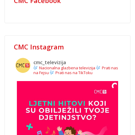
CMC Facebook
CMC Instagram
cmc_televizija
Nacionalna glazbena televizija
Prati nas
na Fejsu
Prati nas na TikToku