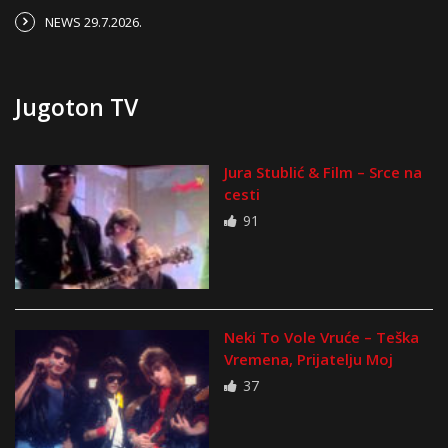
NEWS 29.7.2026.
Jugoton TV
Jura Stublić & Film – Srce na
cesti
91
Neki To Vole Vruće – Teška
Vremena, Prijatelju Moj
37