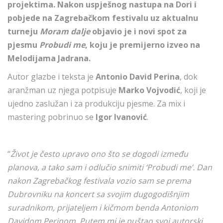
projektima. Nakon uspješnog nastupa na Dori i
pobjede na Zagrebačkom festivalu uz aktualnu
turneju
Moram dalje
objavio je i novi spot za
pjesmu
Probudi me
, koju je premijerno izveo na
Melodijama Jadrana.
Autor glazbe i teksta je
Antonio David Perina
, dok
aranžman uz njega potpisuje
Marko Vojvodić
, koji je
ujedno zaslužan i za produkciju pjesme. Za mix i
mastering pobrinuo se
Igor Ivanović
.
“
Život je često upravo ono što se dogodi između
planova, a tako sam i odlučio snimiti ‘Probudi me’. Dan
nakon Zagrebačkog festivala vozio sam se prema
Dubrovniku na koncert sa svojim dugogodišnjim
suradnikom, prijateljem i kičmom benda Antoniom
Davidom Perinom. Putem mi je puštao svoj autorski