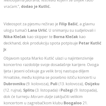
Melodijama Jadrana, festivalu kojem se uvijek rado
vraćam.
“,
dodao je Kutlić.
Videospot za pjesmu režirao je
Filip Bašić
, a glavnu
ulogu tumači
Lana Urlić
. U snimanju su sudjelovali i
Nika Klečak
kao skipper te
Borna Klečak
kao
deckhand, dok produkciju spota potpisuje
Petar Kutlić
Jr
.
Objavom spota Marko Kutlić ulazi u najintenzivnije
koncertno razdoblje svoje dosadašnje karijere. Ovoga
ljeta i jeseni očekuje ga velik broj nastupa diljem
Hrvatske, među kojima se posebno ističu koncerti u
Dubrovniku
(9. kolovoza),
Puli
(13. kolovoza),
Osijeku
(12. rujna),
Splitu
(3. listopada) i
Požegi
(9. listopada),
dok će turneju
Moram dalje
zaključiti velikim
koncertom u zagrebačkom klubu
Boogaloo
21.