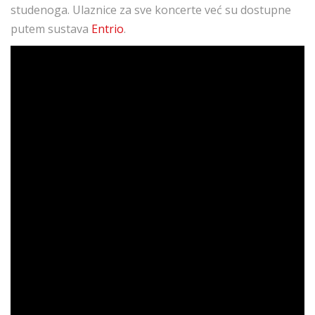
studenoga. Ulaznice za sve koncerte već su dostupne
putem sustava
Entrio
.