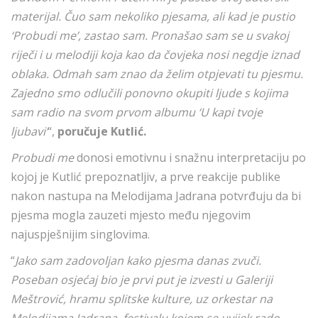
materijal. Čuo sam nekoliko pjesama, ali kad je pustio
‘Probudi me’, zastao sam. Pronašao sam se u svakoj
riječi i u melodiji koja kao da čovjeka nosi negdje iznad
oblaka. Odmah sam znao da želim otpjevati tu pjesmu.
Zajedno smo odlučili ponovno okupiti ljude s kojima
sam radio na svom prvom albumu ‘U kapi tvoje
ljubavi’
“,
poručuje Kutlić.
Probudi me
donosi emotivnu i snažnu interpretaciju po
kojoj je Kutlić prepoznatljiv, a prve reakcije publike
nakon nastupa na Melodijama Jadrana potvrđuju da bi
pjesma mogla zauzeti mjesto među njegovim
najuspješnijim singlovima.
“
Jako sam zadovoljan kako pjesma danas zvuči.
Poseban osjećaj bio je prvi put je izvesti u Galeriji
Meštrović, hramu splitske kulture, uz orkestar na