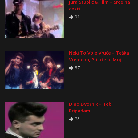
Jura Stublić & Film – Srce na
cesti
91
Neki To Vole Vruće – Teška
Vremena, Prijatelju Moj
37
Dino Dvornik – Tebi
Pripadam
26