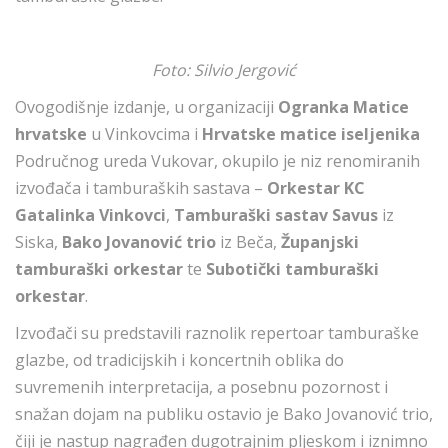
Foto: Silvio Jergović
Ovogodišnje izdanje, u organizaciji
Ogranka Matice
hrvatske
u Vinkovcima i
Hrvatske matice iseljenika
Područnog ureda Vukovar, okupilo je niz renomiranih
izvođača i tamburaških sastava –
Orkestar KC
Gatalinka Vinkovci
,
Tamburaški sastav Savus
iz
Siska,
Bako Jovanović trio
iz Beča,
Županjski
tamburaški orkestar
te
Subotički tamburaški
orkestar
.
Izvođači su predstavili raznolik repertoar tamburaške
glazbe, od tradicijskih i koncertnih oblika do
suvremenih interpretacija, a posebnu pozornost i
snažan dojam na publiku ostavio je Bako Jovanović trio,
čiji je nastup nagrađen dugotrajnim pljeskom i iznimno