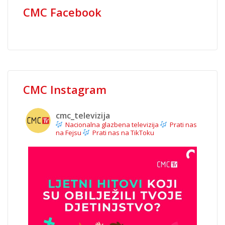
CMC Facebook
CMC Instagram
cmc_televizija
Nacionalna glazbena televizija
Prati nas
na Fejsu
Prati nas na TikToku