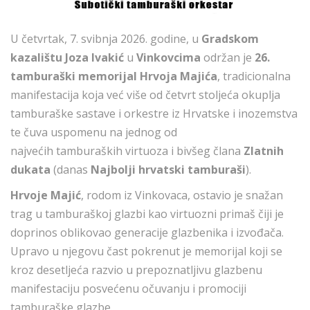
U četvrtak, 7. svibnja 2026. godine, u
Gradskom
kazalištu Joza Ivakić
u
Vinkovcima
održan je
26.
tamburaški memorijal Hrvoja Majića
, tradicionalna
manifestacija koja već više od četvrt stoljeća okuplja
tamburaške sastave i orkestre iz Hrvatske i inozemstva
te čuva uspomenu na jednog od
najvećih tamburaških virtuoza i bivšeg člana
Zlatnih
dukata
(danas
Najbolji hrvatski tamburaši
).
Hrvoje Majić
, rodom iz Vinkovaca, ostavio je snažan
trag u tamburaškoj glazbi kao virtuozni primaš čiji je
doprinos oblikovao generacije glazbenika i izvođača.
Upravo u njegovu čast pokrenut je memorijal koji se
kroz desetljeća razvio u prepoznatljivu glazbenu
manifestaciju posvećenu očuvanju i promociji
tamburaške glazbe.