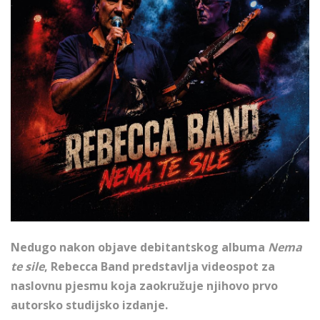
Nedugo nakon objave debitantskog albuma
Nema
te sile
, Rebecca Band predstavlja videospot za
naslovnu pjesmu koja zaokružuje njihovo prvo
autorsko studijsko izdanje.