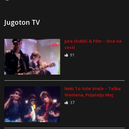
Jugoton TV
Jura Stublić & Film – Srce na
cesti
91
Neki To Vole Vruće – Teška
Vremena, Prijatelju Moj
37