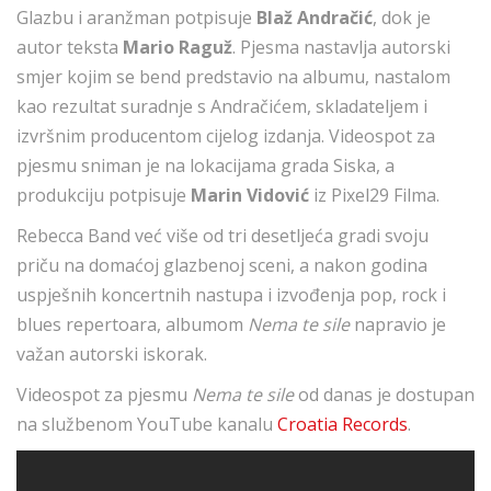
Glazbu i aranžman potpisuje
Blaž Andračić
, dok je
autor teksta
Mario
Raguž
. Pjesma nastavlja autorski
smjer kojim se bend predstavio na albumu, nastalom
kao rezultat suradnje s Andračićem, skladateljem i
izvršnim producentom cijelog izdanja. Videospot za
pjesmu sniman je na lokacijama grada Siska, a
produkciju potpisuje
Marin Vidović
iz Pixel29 Filma.
Rebecca Band već više od tri desetljeća gradi svoju
priču na domaćoj glazbenoj sceni, a nakon godina
uspješnih koncertnih nastupa i izvođenja pop, rock i
blues repertoara, albumom
Nema te sile
napravio je
važan autorski iskorak.
Videospot za pjesmu
Nema te sile
od danas je dostupan
na službenom YouTube kanalu
Croatia Records
.