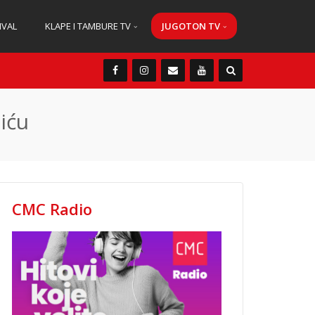
IVAL
KLAPE I TAMBURE TV
JUGOTON TV
iću
CMC Radio