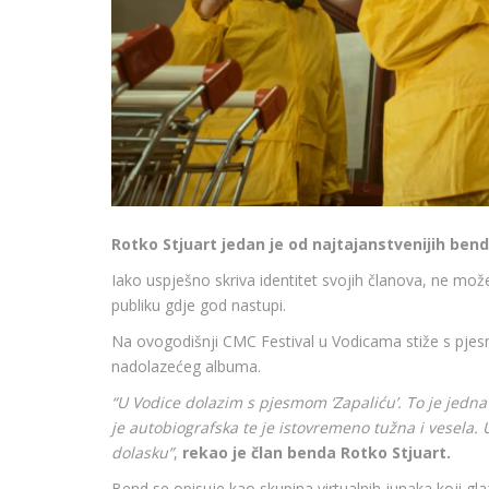
Rotko Stjuart jedan je od najtajanstvenijih ben
Iako uspješno skriva identitet svojih članova, ne može
publiku gdje god nastupi.
Na ovogodišnji CMC Festival u Vodicama stiže s pj
nadolazećeg albuma.
“U Vodice dolazim s pjesmom ‘Zapaliću’. To je jed
je autobiografska te je istovremeno tužna i vesela
dolasku”
,
rekao je član benda Rotko Stjuart.
Bend se opisuje kao skupina virtualnih junaka koji glaz