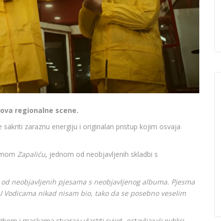
dova regionalne scene.
 sakriti zaraznu energiju i originalan pristup kojim osvaja
esmom
Zapaliću
, jednom od neobjavljenih skladbi s
na od neobjavljenih pjesama s neobjavljenog albuma. Pjesma
. U Vodicama nikad nisam bio, tako da se posebno veselim
bom i maskama stvaraju vlastiti svijet, ostavljajući publici