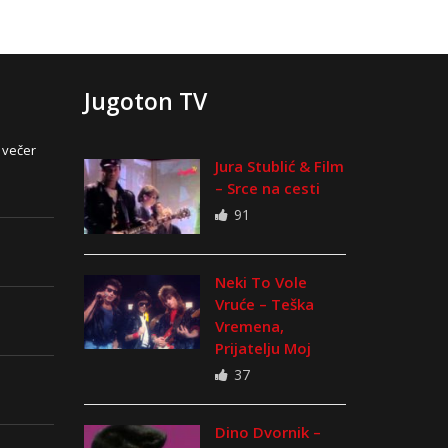
Jugoton TV
 večer
Jura Stublić & Film
– Srce na cesti
91
Neki To Vole
Vruće – Teška
Vremena,
Prijatelju Moj
37
Dino Dvornik –