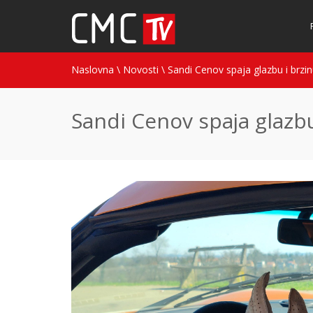
Naslovna
\
Novosti
\
Sandi Cenov spaja glazbu i brzi
Sandi Cenov spaja glazb