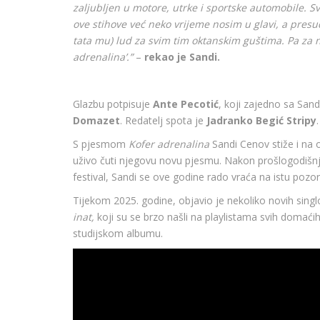
zaljubljen u motore, utrke i sportske automobile. S
ove stihove već neko vrijeme nosim u glavi, a presud
tata mu) lud za svim tim oktanskim guštima. Pa za n
adrenalina’.”
–
rekao je Sandi.
Glazbu potpisuje
Ante Pecotić
, koji zajedno sa San
Domazet
. Redatelj spota je
Jadranko Begić Stripy
.
S pjesmom
Kofer adrenalina
Sandi Cenov stiže i na o
uživo čuti njegovu novu pjesmu. Nakon prošlogodišnje
festival, Sandi se ove godine rado vraća na istu pozor
Tijekom 2025. godine, objavio je nekoliko novih sing
inat,
koji su se brzo našli na playlistama svih domać
studijskom albumu.