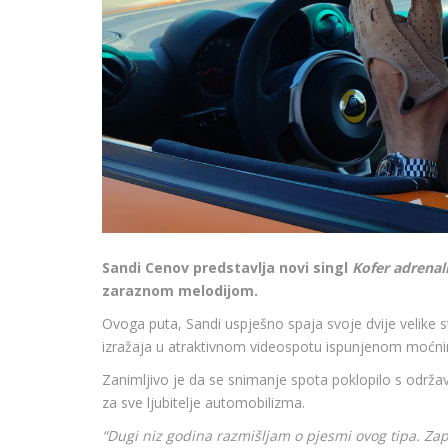
Sandi Cenov predstavlja novi singl
Kofer adrenal
zaraznom melodijom.
Ovoga puta, Sandi uspješno spaja svoje dvije velike s
izražaja u atraktivnom videospotu ispunjenom moćni
Zanimljivo je da se snimanje spota poklopilo s održav
za sve ljubitelje automobilizma.
“Dugi niz godina razmišljam o pjesmi ovog tipa. Zap