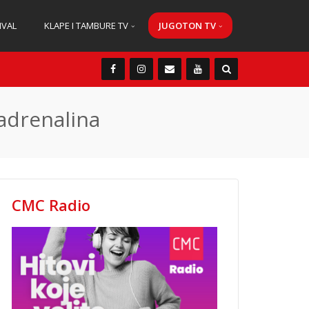
IVAL
KLAPE I TAMBURE TV
JUGOTON TV
 adrenalina
CMC Radio