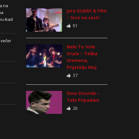
na na
Jura Stublić & Film
na
– Srce na cesti
vu ikad
91
 večer
Neki To Vole
Vruće – Teška
Vremena,
Prijatelju Moj
37
Dino Dvornik –
Tebi Pripadam
26