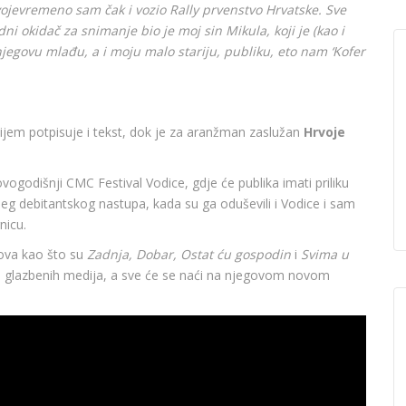
vojevremeno sam čak i vozio Rally prvenstvo Hrvatske. Sve
ni okidač za snimanje bio je moj sin Mikula, koji je (kao i
jegovu mlađu, a i moju malo stariju, publiku, eto nam ‘Kofer
dijem potpisuje i tekst, dok je za aranžman zaslužan
Hrvoje
vogodišnji CMC Festival Vodice, gdje će publika imati priliku
g debitantskog nastupa, kada su ga oduševili i Vodice i sam
nicu.
lova kao što su
Zadnja, Dobar,
Ostat ću gospodin
i
Svima u
ih glazbenih medija, a sve će se naći na njegovom novom