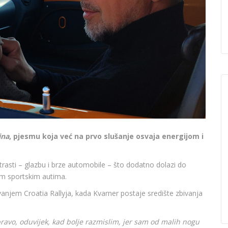
ina
, pjesmu koja već na prvo slušanje osvaja energijom i
trasti – glazbu i brze automobile – što dodatno dolazi do
m sportskim autima.
anjem Croatia Rallyja, kada Kvarner postaje središte zbivanja
ravo, oduvijek, kad bolje razmislim, jer sam od malih nogu