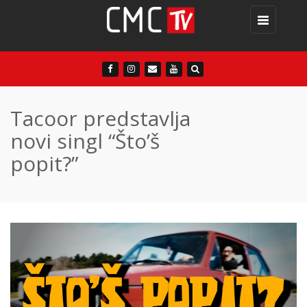
Toggle
navigation
Tacoor predstavlja
novi singl “Što’š
popit?”