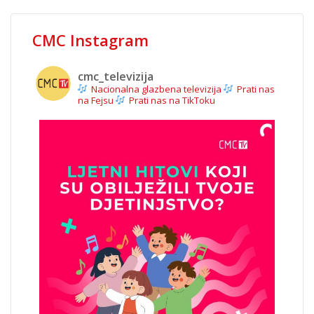
CMC Instagram
cmc_televizija
Nacionalna glazbena televizija
Prati nas
na Fejsu
Prati nas na TikToku