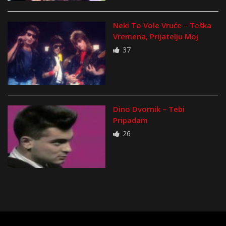
Neki To Vole Vruće – Teška
Vremena, Prijatelju Moj
37
Dino Dvornik – Tebi
Pripadam
26