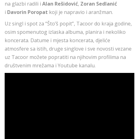
na glazbi radili i
Alan Rešidović
,
Zoran Sedlanić
i
Davorin Poropat
koji je napravio i aranžman.
Uz singl i spot za “Što’š popit”, Tacoor do kraja godine,
osim spomenutog izlaska albuma, planira i nekoliko
koncerata. Datume i mjesta koncerata, djeliće
atmosfere sa istih, druge singlove i sve novosti vezane
uz Tacoor možete popratiti na njihovim profilima na
društvenim mrežama i Youtube kanalu.