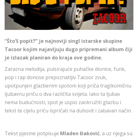
“Što’š popit?” je najnoviji singl istarske skupine
Tacoor kojim najavljuju dugo pripremani album čiji
je izlazak planiran do kraja ove godine.
Zarazna melodija, pulsirajuće puhačke dionice, funk,
pop i rap donose prepoznatljiv Tacoor zvuk,
upotpunjen glazbenim spotom koji priča tragikomičnu
ljubavnu priču o dva različita svijeta. Iako ta ljubav
nema budućnosti, spot je uspio zaokružiti glazbu i
tekst te cijelu priču ispričati na duhovit i zabavan način.
Tekst pjesme potpisuje
Mladen Đaković
, a uz njega su