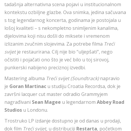
tadašnja alternativna scena pojavi u institucionalnom
kontekstu ozbiljne glazbe. Ova snimka, jedina sačuvana
s tog legendarnog koncerta, godinama je postojala u
lošoj kvaliteti – s nekompletno snimljenim kanalima,
dijelovima koji nisu došli do miksete i vremenom
izlizanim zvučnim slojevima. Za potrebe filma
Treći
svijet
je restaurirana. Cilj nije bio “uljepšati”, nego
očistiti i pojačati ono što je već bilo u toj sirovoj,
punkerski nabijeno preciznoj izvedbi.
Mastering albuma
Treći svijet (Soundtrack)
napravio
je
Goran Martinac
u studiju Croatia Recordsa, dok je
završni lacquer cut master odradio Grammyjem
nagrađivani
Sean Magee
u legendarnom
Abbey Road
Studios
u Londonu.
Trostruko LP izdanje dostupno je od danas u prodaji,
dok film
Treći svijet
, u distribuciji
Restarta
, početkom