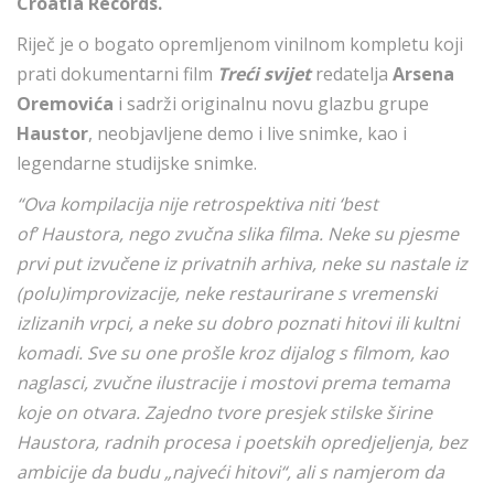
Croatia Records.
Riječ je o bogato opremljenom vinilnom kompletu koji
prati dokumentarni film
Treći svijet
redatelja
Arsena
Oremovića
i sadrži originalnu novu glazbu grupe
Haustor
, neobjavljene demo i live snimke, kao i
legendarne studijske snimke.
“Ova kompilacija nije retrospektiva niti ‘best
of’ Haustora, nego zvučna slika filma. Neke su pjesme
prvi put izvučene iz privatnih arhiva, neke su nastale iz
(polu)improvizacije, neke restaurirane s vremenski
izlizanih vrpci, a neke su dobro poznati hitovi ili kultni
komadi. Sve su one prošle kroz dijalog s filmom, kao
naglasci, zvučne ilustracije i mostovi prema temama
koje on otvara. Zajedno tvore presjek stilske širine
Haustora, radnih procesa i poetskih opredjeljenja, bez
ambicije da budu „najveći hitovi“, ali s namjerom da