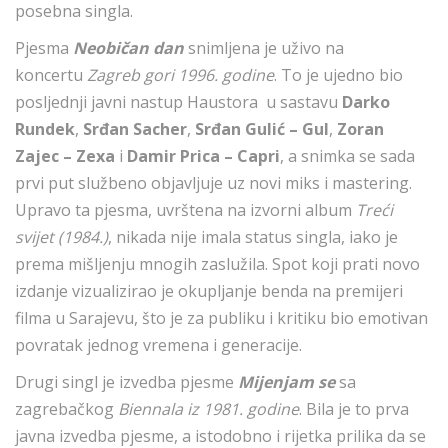
posebna singla.
Pjesma
Neobičan dan
snimljena je uživo na
koncertu
Zagreb gori 1996. godine
. To je ujedno bio
posljednji javni nastup Haustora u sastavu
Darko
Rundek
,
Srđan Sacher
,
Srđan Gulić – Gul
,
Zoran
Zajec – Zexa
i
Damir Prica – Capri
, a snimka se sada
prvi put službeno objavljuje uz novi miks i mastering.
Upravo ta pjesma, uvrštena na izvorni album
Treći
svijet (1984.)
, nikada nije imala status singla, iako je
prema mišljenju mnogih zaslužila. Spot koji prati novo
izdanje vizualizirao je okupljanje benda na premijeri
filma u Sarajevu, što je za publiku i kritiku bio emotivan
povratak jednog vremena i generacije.
Drugi singl je izvedba pjesme
Mijenjam se
sa
zagrebačkog
Biennala iz 1981. godine
. Bila je to prva
javna izvedba pjesme, a istodobno i rijetka prilika da se