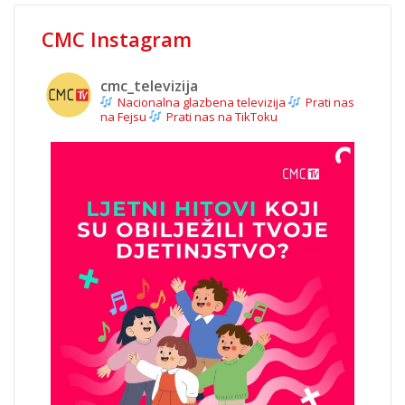
CMC Instagram
cmc_televizija
Nacionalna glazbena televizija
Prati nas
na Fejsu
Prati nas na TikToku