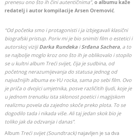
prenesu ono što ih čini autentičnima”
,
o albumu kaže
redatelj i autor kompilacije Arsen Oremović
.
“Od početka smo i protagonisti i ja izbjegavali klasični
biografski pristup. Poriv mi je bio snimiti film o estetici i
autorskoj viziji
Darka Rundeka
i
Srđana Sachera
, a to
se najbolje moglo kroz ono što ih je oblikovalo i stopilo
se u kultni album Treći svijet, čija je sudbina, od
početnog nerazumijevanja do statusa jednog od
najvažnijih albuma ex-YU rocka, sama po sebi film. Ovo
je priča o dvojici umjetnika, posve različitih ljudi, koje je
u jednom trenutku ista sklonost poetici i magijskom
realizmu povela da zajedno skoče preko plota. To se
dogodilo tada i nikada više. Ali taj jedan skok bio je
toliko jak da odzvanja i danas”
.
Album
Treći svijet (Soundtrack)
najavljen je sa dva