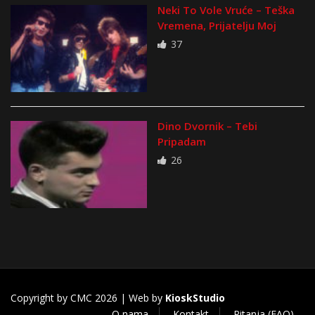
Neki To Vole Vruće – Teška
Vremena, Prijatelju Moj
37
Dino Dvornik – Tebi
Pripadam
26
Copyright by CMC 2026 | Web by
KioskStudio
O nama
Kontakt
Pitanja (FAQ)