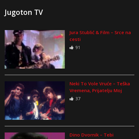
Jugoton TV
Jura Stublić & Film – Srce na
cesti
91
Neki To Vole Vruće – Teška
Vremena, Prijatelju Moj
37
Dino Dvornik – Tebi