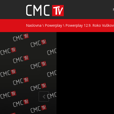
Naslovna
\
Powerplay
\
Powerplay 12.9. Roko Vuškovi