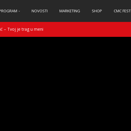
PROGRAM
NOVOSTI
MARKETING
SHOP
CMC FEST
ć – Tvoj je trag u meni