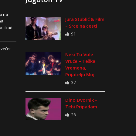
na na
Jura Stublić & Film
na
– Srce na cesti
vu ikad
91
 večer
Neki To Vole
Vruće – Teška
Vremena,
Prijatelju Moj
37
Dino Dvornik –
Tebi Pripadam
26