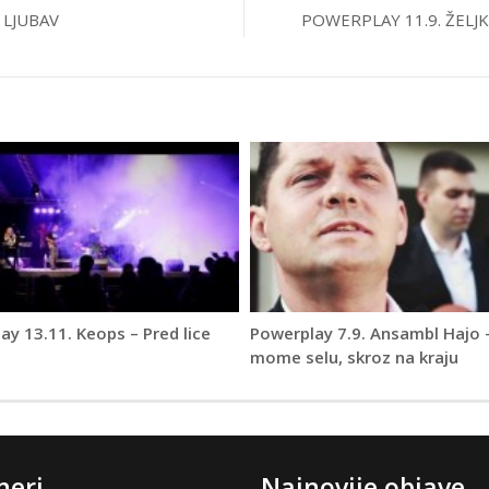
 LJUBAV
POWERPLAY 11.9. ŽELJK
ay 13.11. Keops – Pred lice
Powerplay 7.9. Ansambl Hajo 
mome selu, skroz na kraju
neri
Najnovije objave