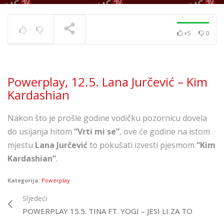
+5
0
Powerplay 5.7. – Ivana
Kovač – Srećo i tugo
TRENUTNO SE PRIKAZUJE
Powerplay, 12.5. Lana Jurčević – Kim
Kardashian
Nakon što je prošle godine vodičku pozornicu dovela
do usijanja hitom
“Vrti mi se”
, ove će godine na istom
mjestu
Lana Jurčević
to pokušati izvesti pjesmom
“Kim
Kardashian”
.
Kategorija:
Powerplay
Sljedeći
POWERPLAY 15.5. TINA FT. YOGI – JESI LI ZA TO