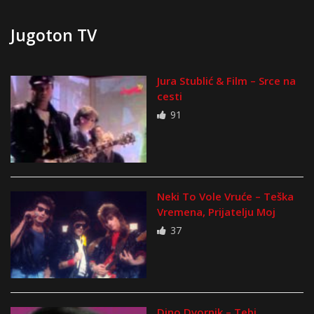
Jugoton TV
Jura Stublić & Film – Srce na
cesti
91
Neki To Vole Vruće – Teška
Vremena, Prijatelju Moj
37
Dino Dvornik – Tebi