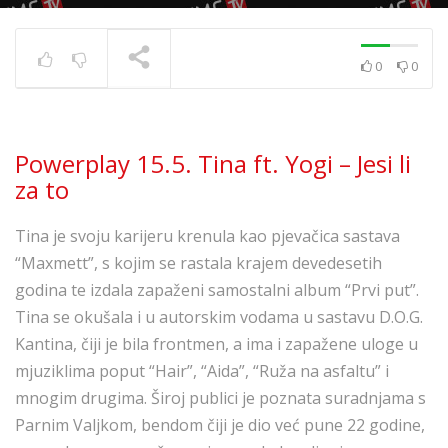
0
0
Powerplay 5.7. – Ivana
Kovač – Srećo i tugo
TRENUTNO SE PRIKAZUJE
Powerplay 15.5. Tina ft. Yogi – Jesi li
za to
Tina je svoju karijeru krenula kao pjevačica sastava
“Maxmett”, s kojim se rastala krajem devedesetih
godina te izdala zapaženi samostalni album “Prvi put”.
Tina se okušala i u autorskim vodama u sastavu D.O.G.
Kantina, čiji je bila frontmen, a ima i zapažene uloge u
mjuziklima poput “Hair”, “Aida”, “Ruža na asfaltu” i
mnogim drugima. Široj publici je poznata suradnjama s
Parnim Valjkom, bendom čiji je dio već pune 22 godine,