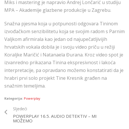
Miks i mastering je napravio Andrej Lončarić u studiju
MPA – Akademije glazbene produkcije u Zagrebu.
Snažna pjesma koja u potpunosti odgovara Tininom
izvođačkom senzibilitetu koja se svojim radom s Parnim
Valjkom afirmirala kao jedan od najupečatljivijih
hrvatskih vokala dobila je i svoju video priču u režiji
Koraljke Maričić i Natanaela Đurana. Kroz video spot je
izvanredno prikazana Tinina ekspresivnost i lakoća
interpretacije, pa opravdano možemo konstatirati da je
hrabri prvi solo projekt Tine Kresnik građen na
snažnim temeljima.
Kategorija:
Powerplay
Sljedeći
POWERPLAY 16.5. AUDIO DETEKTIV – MI
MOŽEMO