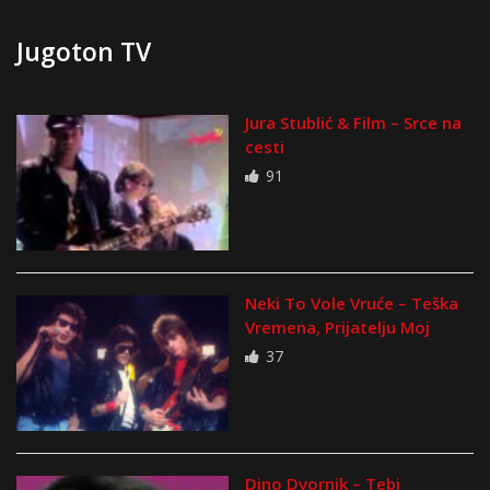
Jugoton TV
Jura Stublić & Film – Srce na
cesti
91
Neki To Vole Vruće – Teška
Vremena, Prijatelju Moj
37
Dino Dvornik – Tebi