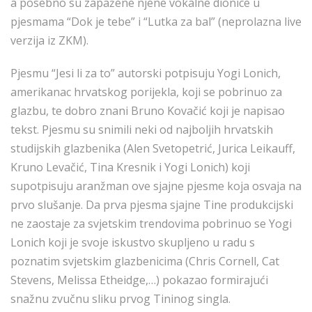
a posebno su zapažene njene vokalne dionice u
pjesmama “Dok je tebe” i “Lutka za bal” (neprolazna live
verzija iz ZKM).
Pjesmu “Jesi li za to” autorski potpisuju Yogi Lonich,
amerikanac hrvatskog porijekla, koji se pobrinuo za
glazbu, te dobro znani Bruno Kovačić koji je napisao
tekst. Pjesmu su snimili neki od najboljih hrvatskih
studijskih glazbenika (Alen Svetopetrić, Jurica Leikauff,
Kruno Levačić, Tina Kresnik i Yogi Lonich) koji
supotpisuju aranžman ove sjajne pjesme koja osvaja na
prvo slušanje. Da prva pjesma sjajne Tine produkcijski
ne zaostaje za svjetskim trendovima pobrinuo se Yogi
Lonich koji je svoje iskustvo skupljeno u radu s
poznatim svjetskim glazbenicima (Chris Cornell, Cat
Stevens, Melissa Etheidge,…) pokazao formirajući
snažnu zvučnu sliku prvog Tininog singla.