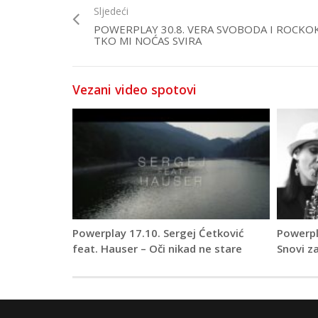
Sljedeći
POWERPLAY 30.8. VERA SVOBODA I ROCK
TKO MI NOĆAS SVIRA
Vezani video spotovi
Powerplay 17.10. Sergej Ćetković
Powerpla
feat. Hauser – Oči nikad ne stare
Snovi za