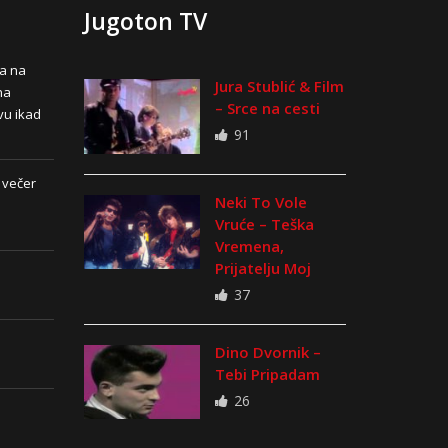
Jugoton TV
na na
Jura Stublić & Film
na
– Srce na cesti
vu ikad
91
 večer
Neki To Vole
Vruće – Teška
Vremena,
Prijatelju Moj
37
Dino Dvornik –
Tebi Pripadam
26