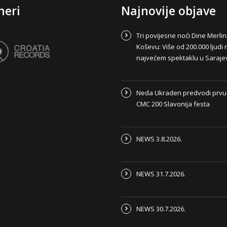
neri
Najnovije objave
Tri povijesne noći Dine Merli
Koševu: Više od 200.000 ljudi 
najvećem spektaklu u Saraje
Neda Ukraden predvodi prvu
CMC 200 Slavonija festa
NEWS 3.8.2026.
NEWS 31.7.2026.
NEWS 30.7.2026.