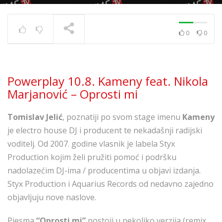
0
0
Powerplay 5.7. – Ivana
Kovač – Srećo i tugo
TRENUTNO SE PRIKAZUJE
Powerplay 10.8. Kameny feat. Nikola
Marjanović – Oprosti mi
Tomislav Jelić
, poznatiji po svom stage imenu
Kameny
je electro house DJ i producent te nekadašnji radijski
voditelj. Od 2007. godine vlasnik je labela Styx
Production kojim želi pružiti pomoć i podršku
nadolazećim DJ-ima / producentima u objavi izdanja.
Styx Production i Aquarius Records od nedavno zajedno
objavljuju nove naslove.
Pjesma
“Oprosti mi”
postoji u nekoliko verzija (remix,