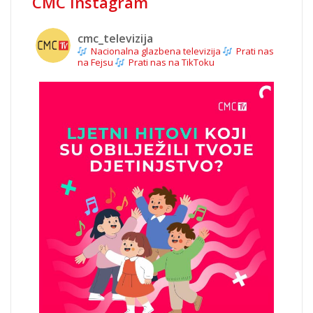
CMC Instagram
cmc_televizija
Nacionalna glazbena televizija
Prati nas
na Fejsu
Prati nas na TikToku