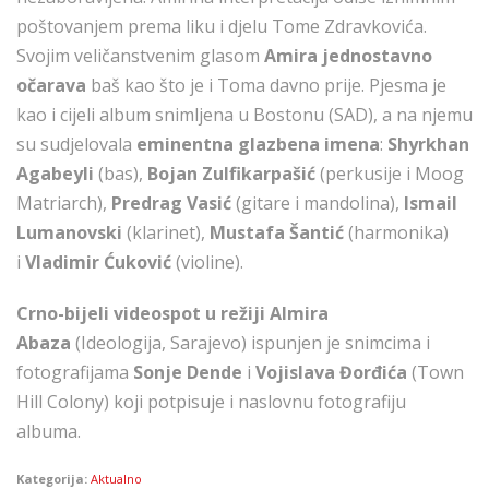
poštovanjem prema liku i djelu Tome Zdravkovića.
Svojim veličanstvenim glasom
Amira
jednostavno
očarava
baš kao što je i Toma davno prije. Pjesma je
kao i cijeli album snimljena u Bostonu (SAD), a na njemu
su sudjelovala
eminentna glazbena imena
:
Shyrkhan
Agabeyli
(bas),
Bojan Zulfikarpašić
(perkusije i Moog
Matriarch),
Predrag Vasić
(gitare i mandolina),
Ismail
Lumanovski
(klarinet),
Mustafa Šantić
(harmonika)
i
Vladimir Ćuković
(violine).
Crno-bijeli videospot u režiji Almira
Abaza
(Ideologija, Sarajevo) ispunjen je snimcima i
fotografijama
Sonje Dende
i
Vojislava Đorđića
(Town
Hill Colony) koji potpisuje i naslovnu fotografiju
albuma.
Kategorija:
Aktualno