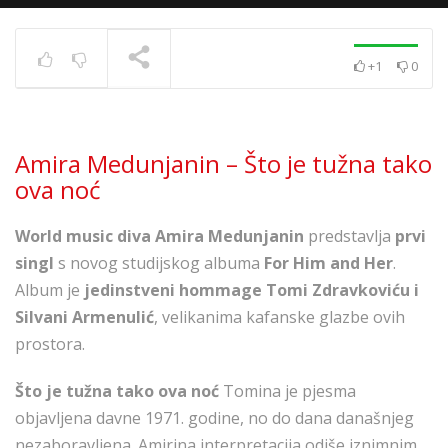
+1
0
Zaprešić Boys feat.
Opća Opasnost – 8
SLOVA
TRENUTNO SE PRIKAZUJE
Amira Medunjanin – Što je tužna tako
ova noć
World music diva
Amira
Medunjanin
predstavlja
prvi
singl
s novog studijskog albuma
For Him and Her
.
Album je
jedinstveni hommage Tomi Zdravkoviću i
Silvani Armenulić
, velikanima kafanske glazbe ovih
prostora.
Što je tužna tako ova noć
Tomina je pjesma
objavljena davne 1971. godine, no do dana današnjeg
nezaboravljena. Amirina interpretacija odiše iznimnim