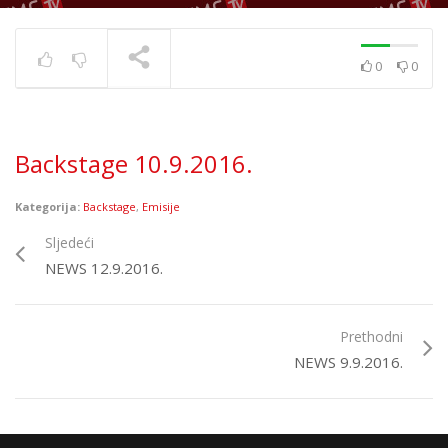
0
0
Par brzih… Damir Kedžo
| Dalibor Petko Show
TRENUTNO SE PRIKAZUJE
Backstage 10.9.2016.
Kategorija:
Backstage
,
Emisije
Sljedeći
NEWS 12.9.2016.
Prethodni
NEWS 9.9.2016.