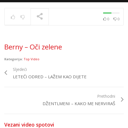
0
0
Siddharta – Ledena
TRENUTNO SE PRIKAZUJE
Berny – Oči zelene
Kategorija:
Top Video
Sljedeći
LETEĆI ODRED – LAŽEM KAO DIJETE
Prethodni
DŽENTLMENI – KAKO ME NERVIRAŠ
Vezani video spotovi