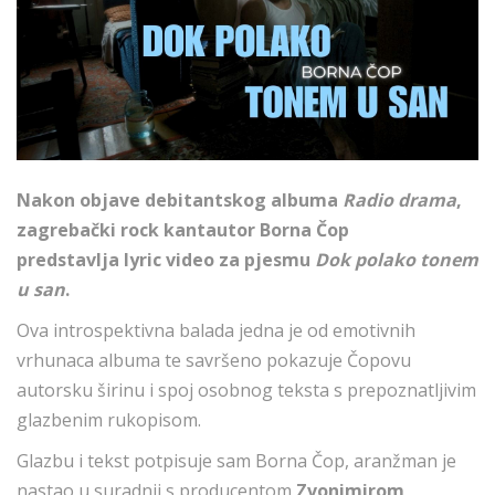
Nakon objave debitantskog albuma
Radio drama
,
zagrebački rock kantautor Borna Čop
predstavlja lyric video za pjesmu
Dok polako tonem
u san
.
Ova introspektivna balada jedna je od emotivnih
vrhunaca albuma te savršeno pokazuje Čopovu
autorsku širinu i spoj osobnog teksta s prepoznatljivim
glazbenim rukopisom.
Glazbu i tekst potpisuje sam Borna Čop, aranžman je
nastao u suradnji s producentom
Zvonimirom