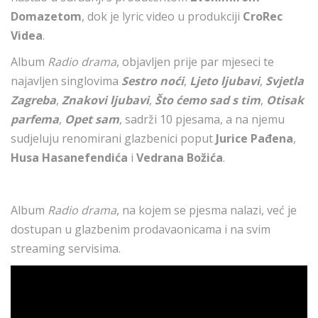
Domazetom
, dok je lyric video u produkciji
CroRec
Videa
.
Album
Radio drama
, objavljen prije par mjeseci te
najavljen singlovima
Sestro noći
,
Ljeto ljubavi
,
Svjetla
Zagreba
,
Znakovi ljubavi
,
Što ćemo sad s tim
,
Otisak
parfema
,
Opet sam
, sadrži 10 pjesama, a na njemu
sudjeluju renomirani glazbenici poput
Jurice Pađena
,
Husa Hasanefendića
i
Vedrana Božića
.
Album
Radio drama
, na kojem se pjesma nalazi, već je
dostupan u glazbenim prodavaonicama i na svim
streaming servisima.