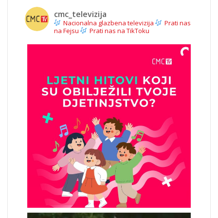
cmc_televizija
Nacionalna glazbena televizija
Prati nas
na Fejsu
Prati nas na TikToku