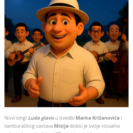
Novi singl
Luda glavo
u izvedbi
Marka Križanovića
i
tamburaškog sastava
Misija
dobio je svoje vizualno