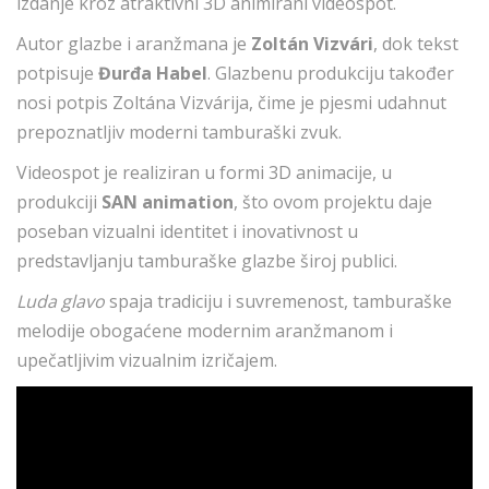
izdanje kroz atraktivni 3D animirani videospot.
Autor glazbe i aranžmana je
Zoltán Vizvári
, dok tekst
potpisuje
Đurđa Habel
. Glazbenu produkciju također
nosi potpis Zoltána Vizvárija, čime je pjesmi udahnut
prepoznatljiv moderni tamburaški zvuk.
Videospot je realiziran u formi 3D animacije, u
produkciji
SAN animation
, što ovom projektu daje
poseban vizualni identitet i inovativnost u
predstavljanju tamburaške glazbe široj publici.
Luda glavo
spaja tradiciju i suvremenost, tamburaške
melodije obogaćene modernim aranžmanom i
upečatljivim vizualnim izričajem.