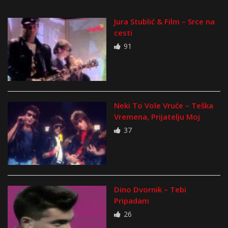
Jura Stublić & Film – Srce na
cesti
91
Neki To Vole Vruće – Teška
Vremena, Prijatelju Moj
37
Dino Dvornik – Tebi
Pripadam
26