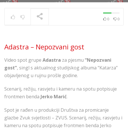
0
0
Zaprešić Boys feat.
Opća Opasnost – 8
SLOVA
TRENUTNO SE PRIKAZUJE
Adastra – Nepozvani gost
Video spot grupe
Adastra
za pjesmu
“Nepozvani
gost”
, singl s aktualnog studijskog albuma “Katarza”
objavljenog u rujnu prošle godine.
Scenarij, režiju, rasvjetu i kameru na spotu potpisuje
frontmen benda
Jerko Marić
.
Spot je rađen u produkciji Društva za promicanje
glazbe Zvuk svjetlosti – ZVUS. Scenarij, režiju, rasvjetu i
kameru na spotu potpisuje frontmen benda Jerko