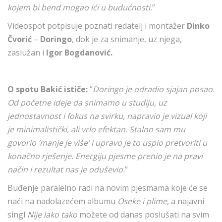
kojem bi bend mogao ići u budućnosti.
”
Videospot potpisuje poznati redatelj i montažer
Dinko
Čvorić
–
Doringo
, dok je za snimanje, uz njega,
zaslužan i
Igor Bogdanović.
O spotu Bakić ističe:
“
Doringo je odradio sjajan posao.
Od početne ideje da snimamo u studiju, uz
jednostavnost i fokus na svirku, napravio je vizual koji
je minimalistički, ali vrlo efektan. Stalno sam mu
govorio ‘manje je više’ i upravo je to uspio pretvoriti u
konačno rješenje. Energiju pjesme prenio je na pravi
način i rezultat nas je oduševio.
”
Buđenje paralelno radi na novim pjesmama koje će se
naći na nadolazećem albumu
Oseke i plime
, a najavni
singl
Nije lako tako
možete od danas poslušati na svim