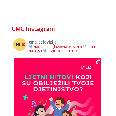
CMC Instagram
cmc_televizija
Nacionalna glazbena televizija
Prati nas
na Fejsu
Prati nas na TikToku