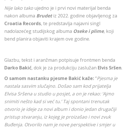
Nije lako tako
ujedno je i prvi novi materijal benda
nakon albuma
Brudet
iz 2022. godine objavljenog za
Croatia Records
, te predstavlja najavni singl
nadolazećeg studijskog albuma
Oseke i plime
, koji
bend planira objaviti krajem ove godine.
Glazbu, tekst i aranžman potpisuje frontmen benda
Darko Bakić
, dok je za produkciju zaslužan
Elvis Sršen
.
O samom nastanku pjesme Bakić kaže:
“
Pjesma je
nastala sasvim slučajno. Došao sam kod prijatelja
Elvisa Sršena u studio u posjet, a on je rekao: ‘Ajmo
snimiti nešto kad si već tu.’ Taj spontani trenutak
otvorio je ideje za novi album i donio jedan drugačiji
pristup stvaranju, iz kojeg je proizašao i novi zvuk
Buđenja. Otvorilo nam je nove perspektive i smjer u