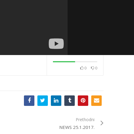
0
0
Stanić
Cafe – Damir Kedžo
Cafe – Posegan
Prethodni
NEWS 25.1.2017.