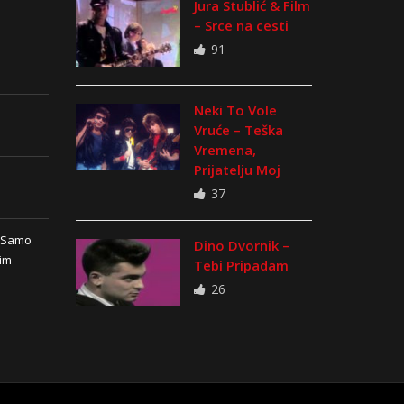
Jura Stublić & Film
– Srce na cesti
91
Neki To Vole
Vruće – Teška
Vremena,
Prijatelju Moj
37
n Samo
Dino Dvornik –
vim
Tebi Pripadam
26