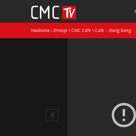
Naslovna
\
Emisije
\
CMC Cafe
\
Cafe – Bang Bang