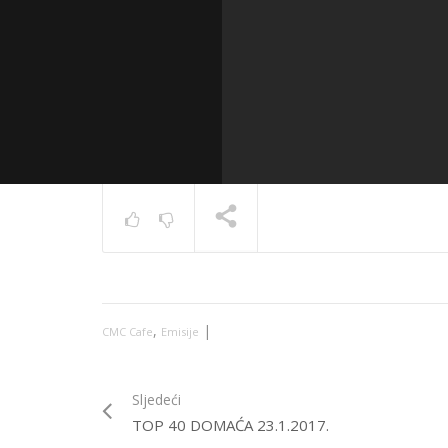
Cafe – M
Tonka
TRENUTNO SE PRIKAZUJE
,
|
CMC Cafe
Emisije
Sljedeći
TOP 40 DOMAĆA 23.1.2017.