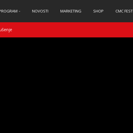
PROGRAM
NOVOSTI
MARKETING
SHOP
CMC FEST
ušenje