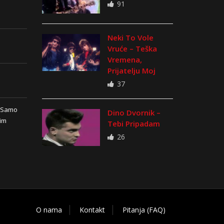
91
Neki To Vole
Vruće – Teška
Vremena,
Prijatelju Moj
37
n Samo
Dino Dvornik –
vim
Tebi Pripadam
26
O nama
Kontakt
Pitanja (FAQ)