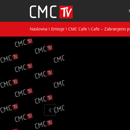
Naslovna
\
Emisije
\
CMC Cafe
\
Cafe – Zabranjeno p