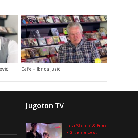
ević
Cafe – Ibrica Jusić
Jugoton TV
Jura Stublić & Film
– Srce na cesti