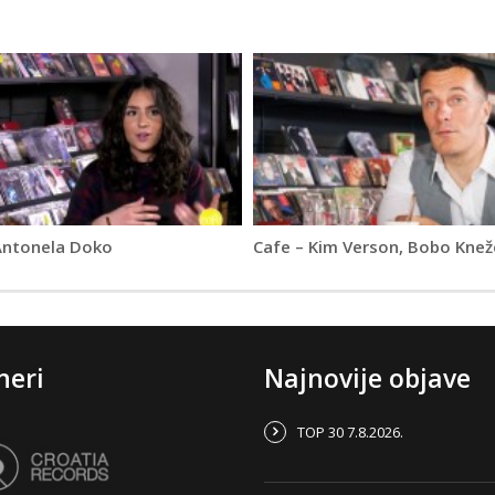
Antonela Doko
Cafe – Kim Verson, Bobo Knež
neri
Najnovije objave
TOP 30 7.8.2026.