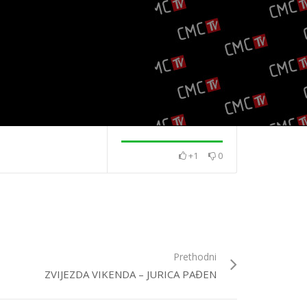
+1
0
Stanić
Cafe – Damir Kedžo
Cafe – Posegan
Prethodni
ZVIJEZDA VIKENDA – JURICA PAĐEN