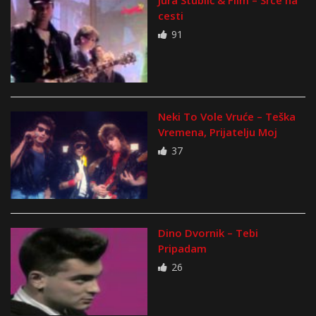
cesti
91
Neki To Vole Vruće – Teška
Vremena, Prijatelju Moj
37
Dino Dvornik – Tebi
Pripadam
26