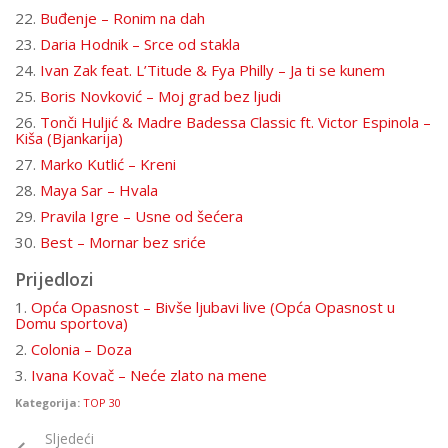
22.
Buđenje – Ronim na dah
23.
Daria Hodnik – Srce od stakla
24.
Ivan Zak feat. L’Titude & Fya Philly – Ja ti se kunem
25.
Boris Novković – Moj grad bez ljudi
26.
Tonči Huljić & Madre Badessa Classic ft. Victor Espinola –
Kiša (Bjankarija)
27.
Marko Kutlić – Kreni
28.
Maya Sar – Hvala
29.
Pravila Igre – Usne od šećera
30.
Best – Mornar bez sriće
Prijedlozi
1.
Opća Opasnost – Bivše ljubavi live (Opća Opasnost u
Domu sportova)
2.
Colonia – Doza
3.
Ivana Kovač – Neće zlato na mene
Kategorija:
TOP 30
Sljedeći