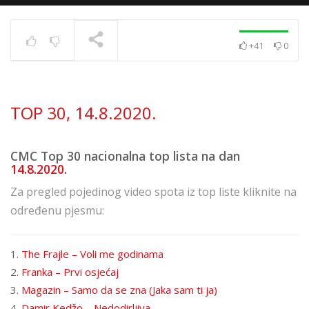
+41
0
TOP 30 11. 8. 2023.
TRENUTNO SE PRIKAZUJE
TOP 30, 14.8.2020.
CMC Top 30 nacionalna top lista na dan
14.8.2020.
Za pregled pojedinog video spota iz top liste kliknite na
određenu pjesmu:
1.
The Frajle – Voli me godinama
2.
Franka – Prvi osjećaj
3.
Magazin – Samo da se zna (Jaka sam ti ja)
4.
Damir Kedžo – Nedodirljiva