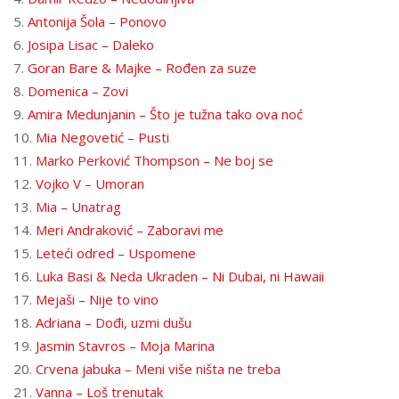
5.
Antonija Šola – Ponovo
6.
Josipa Lisac – Daleko
7.
Goran Bare & Majke – Rođen za suze
8.
Domenica – Zovi
9.
Amira Medunjanin – Što je tužna tako ova noć
10.
Mia Negovetić – Pusti
11.
Marko Perković Thompson – Ne boj se
12.
Vojko V – Umoran
13.
Mia – Unatrag
14.
Meri Andraković – Zaboravi me
15.
Leteći odred – Uspomene
16.
Luka Basi & Neda Ukraden – Ni Dubai, ni Hawaii
17.
Mejaši – Nije to vino
18.
Adriana – Dođi, uzmi dušu
19.
Jasmin Stavros – Moja Marina
20.
Crvena jabuka – Meni više ništa ne treba
21.
Vanna – Loš trenutak