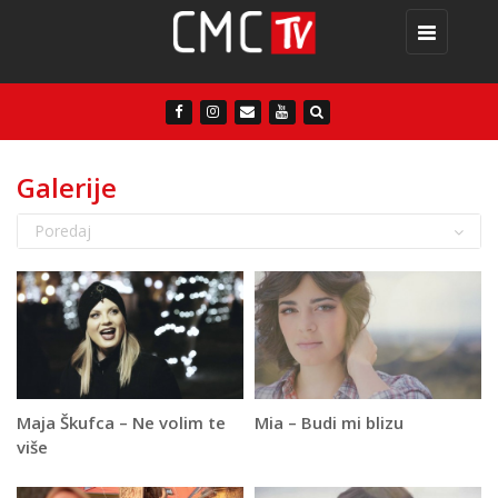
Toggle
navigation
Galerije
Poredaj
Maja Škufca – Ne volim te
Mia – Budi mi blizu
više