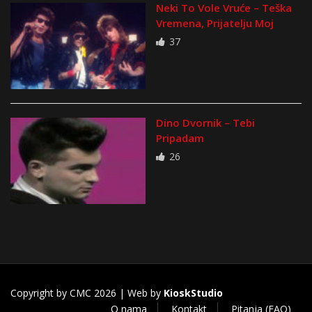
Neki To Vole Vruće – Teška
Vremena, Prijatelju Moj
37
Dino Dvornik – Tebi
Pripadam
26
Copyright by CMC 2026 | Web by
KioskStudio
O nama
Kontakt
Pitanja (FAQ)