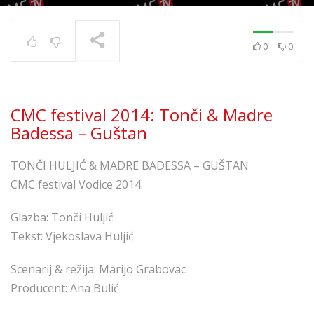
0
0
CMC Festival Vodice
2020. powered by
Calzedonia
TRENUTNO SE PRIKAZUJE
CMC festival 2014: Tonči & Madre
Badessa – Guštan
TONČI HULJIĆ & MADRE BADESSA – GUŠTAN
CMC festival Vodice 2014.
Glazba: Tonči Huljić
Tekst: Vjekoslava Huljić
Scenarij & režija: Marijo Grabovac
Producent: Ana Bulić