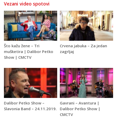
Vezani video spotovi
Što kažu žene – Tri
Crvena jabuka – Za jedan
mušketira | Dalibor Petko
zagrljaj
Show | CMCTV
Dalibor Petko Show –
Gavrani – Avantura |
Slavonia Band – 24.11.2019.
Dalibor Petko Show |
CMCTV