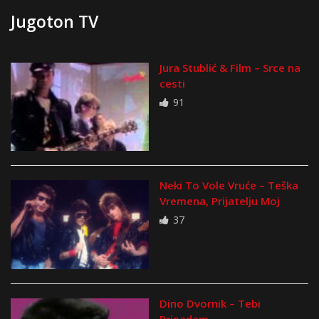
Jugoton TV
Jura Stublić & Film – Srce na
cesti
91
Neki To Vole Vruće – Teška
Vremena, Prijatelju Moj
37
Dino Dvornik – Tebi
Pripadam