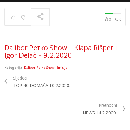
0
0
Tina Vukov | Dalibor
Petko Show | CMCTV
TRENUTNO SE PRIKAZUJE
Dalibor Petko Show – Klapa Rišpet i
Igor Delač – 9.2.2020.
Kategorija:
Dalibor Petko Show
,
Emisije
Sljedeći
TOP 40 DOMAĆA 10.2.2020.
Prethodni
NEWS 14.2.2020.