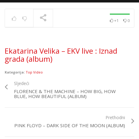
+1
0
Siddharta – Ledena
TRENUTNO SE PRIKAZUJE
Ekatarina Velika – EKV live : Iznad
grada (album)
Kategorija:
Top Video
Sljedeći
FLORENCE & THE MACHINE – HOW BIG, HOW
BLUE, HOW BEAUTIFUL (ALBUM)
Prethodni
PINK FLOYD – DARK SIDE OF THE MOON (ALBUM)