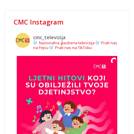
CMC Instagram
cmc_televizija
Nacionalna glazbena televizija
Prati nas
na Fejsu
Prati nas na TikToku