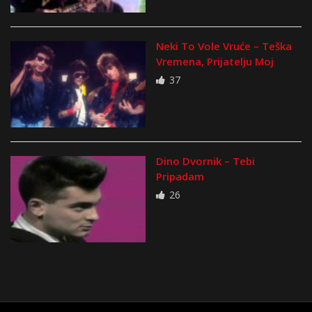
Neki To Vole Vruće – Teška
Vremena, Prijatelju Moj
37
Dino Dvornik – Tebi
Pripadam
26