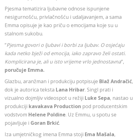
Pjesma tematizira ljubavne odnose ispunjene
nesigurnošću, privlačnošću i udaljavanjem, a sama
Emma opisuje je kao priču o emocijama koje su u
stalnom sukobu.
“
Pjesma govori o ljubavi i borbi za ljubav. O osjećaju
kada netko bježi od emocija, iako zapravo želi ostati.
Komplicirana je, ali u isto vrijeme vrlo jednostavna
“,
poručuje Emma.
Glazbu, aranžman i produkciju potpisuje
Blaž Andračić
,
dok je autorica teksta
Lana Hribar
. Singl prati i
vizualno dojmljiv videospot u režiji
Luke Sepa
, nastao u
produkciji
kavakava Production
pod producentskim
vodstvom
Helene Poldine
. Uz Emmu, u spotu se
pojavljuje i
Goran Brkić
.
Iza umjetničkog imena Emma stoji
Ema Mašala
,