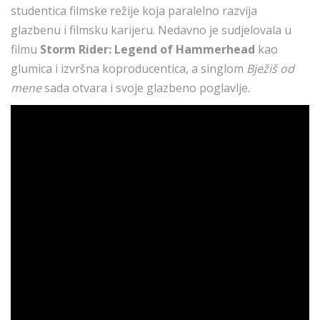
studentica filmske režije koja paralelno razvija
glazbenu i filmsku karijeru. Nedavno je sudjelovala u
filmu
Storm Rider: Legend of Hammerhead
kao
glumica i izvršna koproducentica, a singlom
Bježiš od
mene
sada otvara i svoje glazbeno poglavlje.