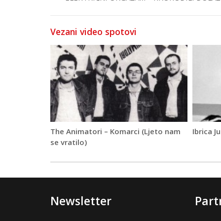
Vezani video spotovi
The Animatori – Komarci (Ljeto nam
Ibrica J
se vratilo)
Newsletter
Part