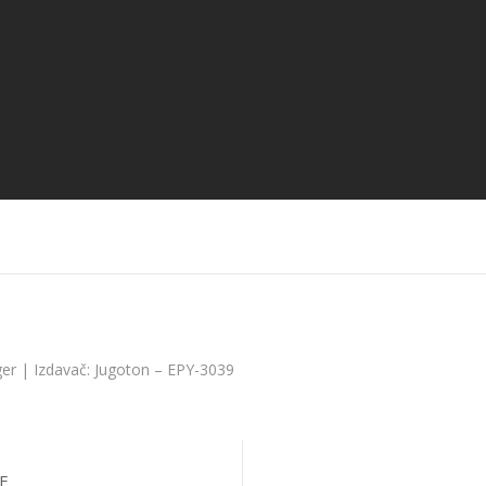
Betty Jurković i Marko
osel – Nije li
Novosel – Autobus
Duo sa Kvar
j mir?
Kalipso
Najljepši kra
ager | Izdavač: Jugoton – EPY-3039
E