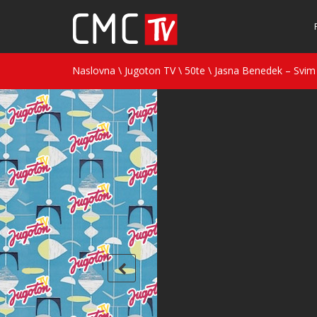
Naslovna
\
Jugoton TV
\
50te
\
Jasna Benedek – Svim