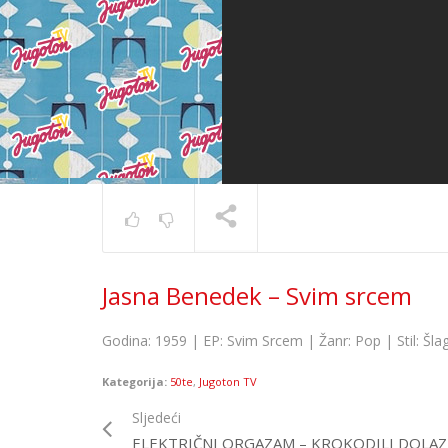
Marko Nov
Jasna Benedek – Svim srcem
lažan tvo
TRENUTNO SE PRIKAZUJE
Godina: 1959 | EP: Svim Srcem | Žanr: Pop | Stil: Šl
Kategorija:
50te
,
Jugoton TV
Sljedeći
ELEKTRIČNI ORGAZAM – KROKODILI DOLAZ