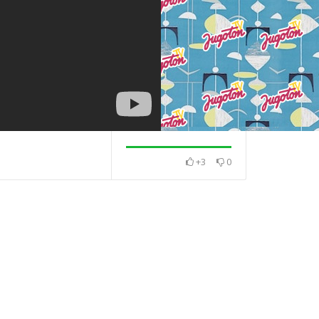
+3
0
nera –
Dušan Jakšić – Jesenja
Ivo Robić – Sam
j
Elegija
jednom se ljubi