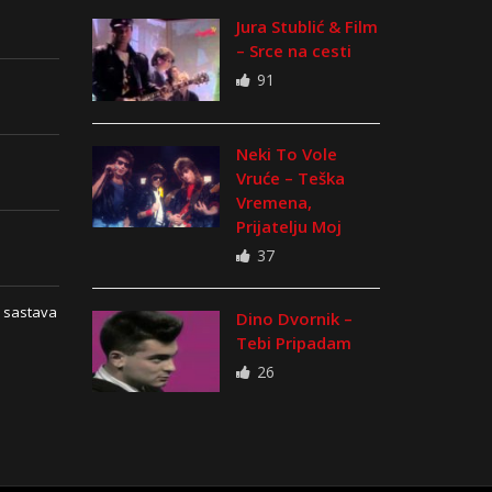
Jura Stublić & Film
– Srce na cesti
91
Neki To Vole
Vruće – Teška
Vremena,
Prijatelju Moj
37
 sastava
Dino Dvornik –
Tebi Pripadam
26