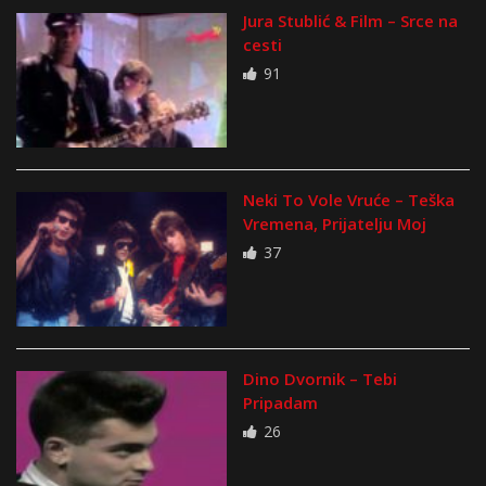
Jura Stublić & Film – Srce na
cesti
91
Neki To Vole Vruće – Teška
Vremena, Prijatelju Moj
37
Dino Dvornik – Tebi
Pripadam
26