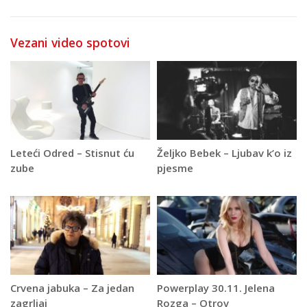
Vezani video spotovi
Leteći Odred – Stisnut ću
Željko Bebek – Ljubav k’o iz
zube
pjesme
Crvena jabuka – Za jedan
Powerplay 30.11. Jelena
zagrljaj
Rozga – Otrov