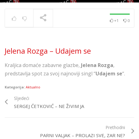
+1
0
Zaprešić Boys feat.
Opća Opasnost – 8
SLOVA
TRENUTNO SE PRIKAZUJE
Jelena Rozga – Udajem se
Kraljica domaće zabavne glazbe,
Jelena Rozga
,
predstavlja spot za svoj najnoviji singl “
Udajem se
“.
Kategorija:
Aktualno
Sljedeći
SERGEJ ĆETKOVIĆ – NE ŽIVIM JA
Prethodni
PARNI VALJAK – PROLAZI SVE, ZAR NE?