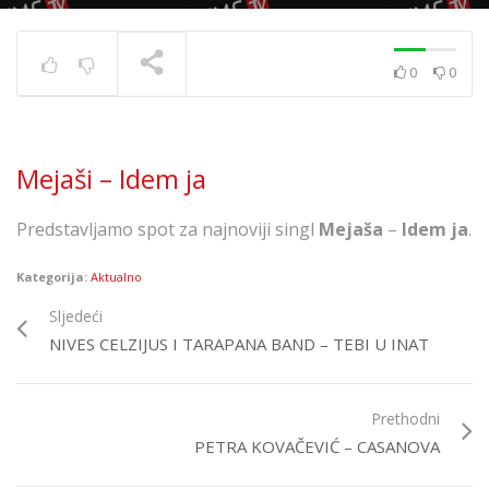
0
0
Zaprešić Boys feat.
Opća Opasnost – 8
SLOVA
TRENUTNO SE PRIKAZUJE
Mejaši – Idem ja
Predstavljamo spot za najnoviji singl
Mejaša
–
Idem ja
.
Kategorija:
Aktualno
Sljedeći
NIVES CELZIJUS I TARAPANA BAND – TEBI U INAT
Prethodni
PETRA KOVAČEVIĆ – CASANOVA