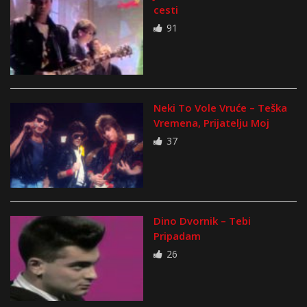
cesti
91
Neki To Vole Vruće – Teška
Vremena, Prijatelju Moj
37
Dino Dvornik – Tebi
Pripadam
26