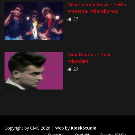
Neki To Vole Vruće – Teška
Vremena, Prijatelju Moj
37
Dino Dvornik – Tebi
Pripadam
26
Copyright by CMC 2026 | Web by
KioskStudio
O nama
Kontakt
Pitanja (FAQ)