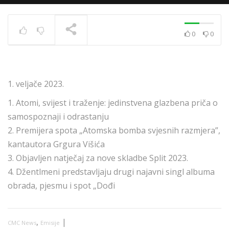
0
0
News 10.12.2020.
TRENUTNO SE PRIKAZUJE
1. veljače 2023.
1. Atomi, svijest i traženje: jedinstvena glazbena priča o
samospoznaji i odrastanju
2. Premijera spota „Atomska bomba svjesnih razmjera”,
kantautora Grgura Višića
3. Objavljen natječaj za nove skladbe Split 2023.
4. Džentlmeni predstavljaju drugi najavni singl albuma
obrada, pjesmu i spot „Dođi
,
|
CMC News
Emisije