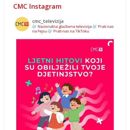
CMC Instagram
cmc_televizija
Nacionalna glazbena televizija
Prati nas
na Fejsu
Prati nas na TikToku