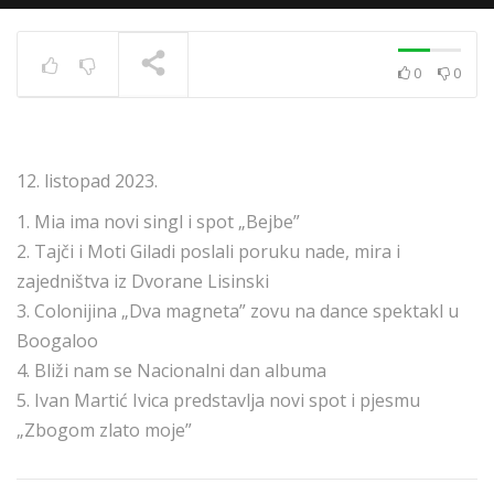
0
0
News 10.12.2020.
TRENUTNO SE PRIKAZUJE
12. listopad 2023.
1. Mia ima novi singl i spot „Bejbe”
2. Tajči i Moti Giladi poslali poruku nade, mira i
zajedništva iz Dvorane Lisinski
3. Colonijina „Dva magneta” zovu na dance spektakl u
Boogaloo
4. Bliži nam se Nacionalni dan albuma
5. Ivan Martić Ivica predstavlja novi spot i pjesmu
„Zbogom zlato moje”