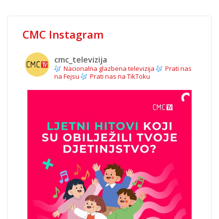
CMC Instagram
cmc_televizija
Nacionalna glazbena televizija
Prati nas
na Fejsu
Prati nas na TikToku