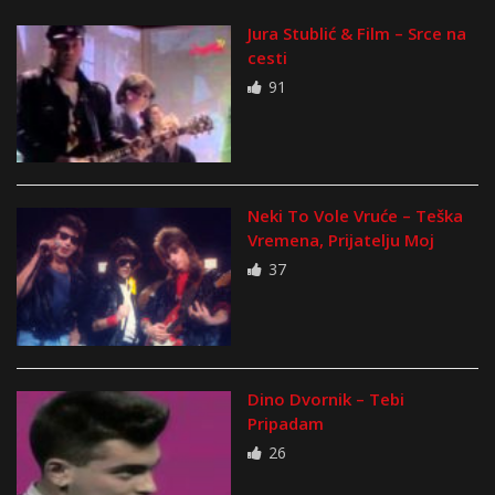
Jura Stublić & Film – Srce na
cesti
91
Neki To Vole Vruće – Teška
Vremena, Prijatelju Moj
37
Dino Dvornik – Tebi
Pripadam
26