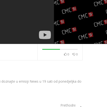
0
0
2020.
News 08.12.2020.
News 04.12.202
rvi doznajte u emisiji News u 19 sati od ponedjeljka do
Prethodni