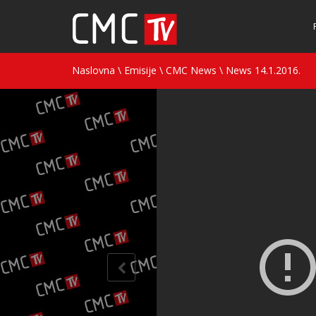
Naslovna
\
Emisije
\
CMC News
\
News 14.1.2016.