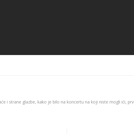
12.2020.
News 10.12.2020.
News 09.12.
će i strane glazbe, kako je bilo na koncertu na koji niste mogli ići, p