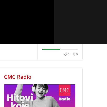
0
0
2020.
News 08.12.2020.
News 04.12.202
CMC Radio