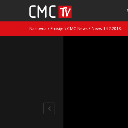
Naslovna
\
Emisije
\
CMC News
\
News 14.2.2018.