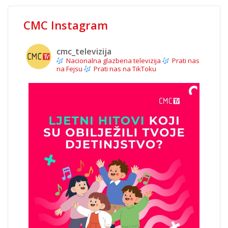
CMC Instagram
cmc_televizija
Nacionalna glazbena televizija
Prati nas
na Fejsu
Prati nas na TikToku