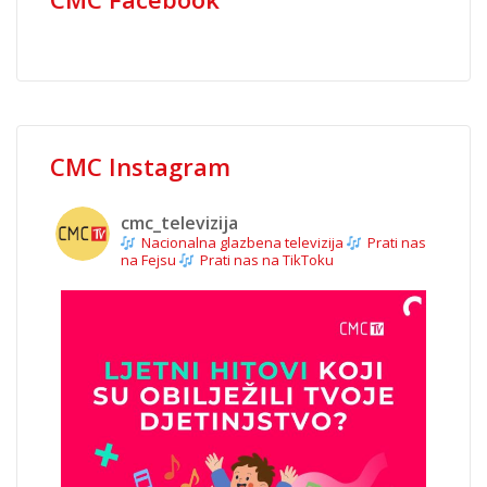
CMC Instagram
cmc_televizija
Nacionalna glazbena televizija
Prati nas
na Fejsu
Prati nas na TikToku