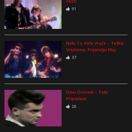
cesti
91
Neki To Vole Vruće – Teška
Vremena, Prijatelju Moj
37
Dino Dvornik – Tebi
Pripadam
26