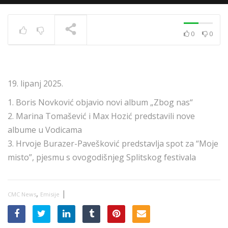
0
0
News 10.12.2020.
TRENUTNO SE PRIKAZUJE
19. lipanj 2025.
1. Boris Novković objavio novi album „Zbog nas“
2. Marina Tomašević i Max Hozić predstavili nove
albume u Vodicama
3. Hrvoje Burazer-Pavešković predstavlja spot za “Moje
misto”, pjesmu s ovogodišnjeg Splitskog festivala
,
|
CMC News
Emisije