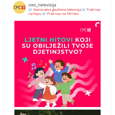
cmc_televizija
Nacionalna glazbena televizija
Prati nas
na Fejsu
Prati nas na TikToku