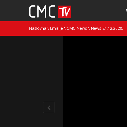
Naslovna
\
Emisije
\
CMC News
\
News 21.12.2020.