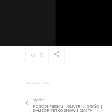
News 10.
TRENUTNO SE PRIKAZUJE
,
|
CMC News
Emisije
Sljedeći
POGODI PJESMU – OLIVER ILI GRAŠO |
DALIBOR PETKO SHOW | CMCTV