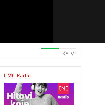
0
0
2020.
News 08.12.2020.
News 04.12.202
CMC Radio