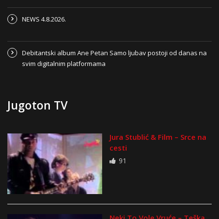
NEWS 4.8.2026.
Debitantski album Ane Petan Samo ljubav postoji od danas na
svim digitalnim platformama
Jugoton TV
Jura Stublić & Film – Srce na
cesti
91
Neki To Vole Vruće – Teška