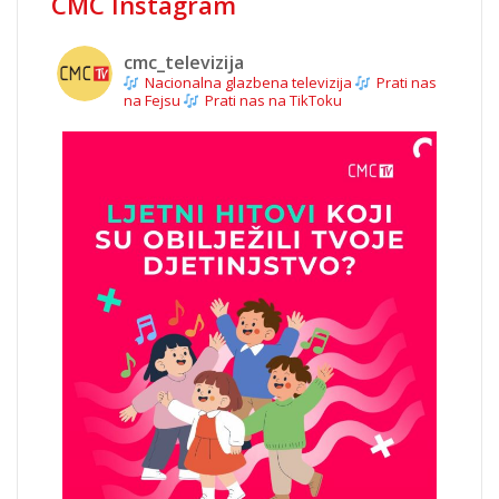
CMC Instagram
cmc_televizija
Nacionalna glazbena televizija
Prati nas
na Fejsu
Prati nas na TikToku