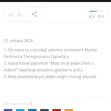
0
0
News 10.12.2020.
TRENUTNO SE PRIKAZUJE
21. svibanj 2026.
1. Od sutra su u prodaji ulaznice za koncert Marka
Perkovića Thompsona u Zaprešiću
2. Ivana Kovač pjesmom “Malo mi je jedan život s
tobom” najavljuje posebnu glazbenu priču
3. Nela predstavila još jedan singl s novog albuma
,
|
CMC News
Emisije